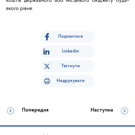
коштів державного або місцевого бюджету будь-
якого рівня.
Поділитися
Linkedin
Твітнути
Надрукувати
Попередня
Наступна