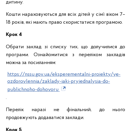
дитину.
Кошти нараховуються для всіх дітей у сім’ї віком 7–
18 років, які мають право скористатися програмою.
Крок 4
Обрати заклад зі списку тих, що долучилися до
програми. Ознайомитися з переліком закладів
можна за посиланням:
https://nssu.gov.ua/eksperementalni-proiekty/ye-
ozdorovlennia/zaklady-iaki-pryiednalysia-do-
publichnoho-dohovoru
.
Перелік наразі не фінальний, до нього
продовжують додаватися заклади.
Крок 5