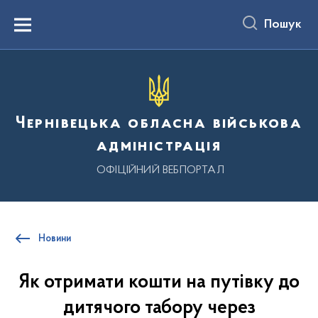
до
основного
Пошук
вмісту
Menu
Чернівецька обласна військова
адміністрація
ОФІЦІЙНИЙ ВЕБПОРТАЛ
Новини
Як отримати кошти на путівку до
дитячого табору через