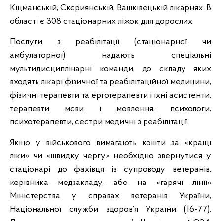
Кіцманській, Скориянській, Вашківецькій лікарнях. В
області є 308 стаціонарних ліжок для дорослих.
Послуги з реабілітації (стаціонарної чи
амбулаторної) надають спеціальні
мультидисциплінарні команди, до складу яких
входять лікарі фізичної та реабілітаційної медицини,
фізичні терапевти та ерготерапевти і їхні асистенти,
терапевти мови і мовлення, психологи,
психотерапевти, сестри медичні з реабілітації.
Якщо у військового вимагають кошти за «кращі
ліки» чи «швидку чергу» необхідно звернутися у
стаціонарі до фахівця із супроводу ветеранів,
керівника медзакладу, або на «гарячі лінії»
Міністерства у справах ветеранів України,
Національної служби здоров’я України (16-77),