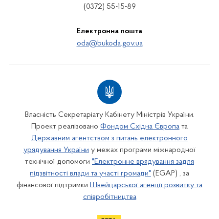
(0372) 55-15-89
Електронна пошта
oda@bukoda.gov.ua
Власність Секретаріату Кабінету Міністрів України.
Проект реалізовано
Фондом Східна Європа
та
Державним агентством з питань електронного
урядування України
у межах програми міжнародної
технічної допомоги
"Електронне врядування задля
підзвітності влади та участі громади"
(EGAP) , за
фінансової підтримки
Швейцарської агенції розвитку та
співробітництва