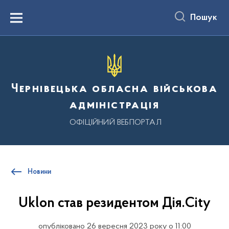
до
основного
Пошук
вмісту
Menu
Чернівецька обласна військова
адміністрація
ОФІЦІЙНИЙ ВЕБПОРТАЛ
Новини
Uklon став резидентом Дія.City
опубліковано 26 вересня 2023 року о 11:00