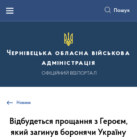
до
основного
Пошук
вмісту
Menu
Чернівецька обласна військова
адміністрація
ОФІЦІЙНИЙ ВЕБПОРТАЛ
Новини
Відбудеться прощання з Героєм,
який загинув боронячи Україну