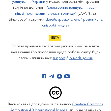
урядування України
у межах програми міжнародної
технічної допомоги
"Електронне врядування задля
підзвітності влади та участі громади"
(EGAP) , за
фінансової підтримки
Швейцарської агенції розвитку та
співробітництва
Портал працює в тестовому режимі. Якщо ви маєте
зауваження або пропозиції щодо роботи сайту, будь
ласка, напишіть нам:
support@bukoda.gov.ua
Весь контент доступний за ліцензією
Creative Commons
Attribution 4.0 International license
, якщо не зазначено