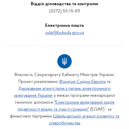
Відділ діловодства та контролю
(0372) 55-15-89
Електронна пошта
oda@bukoda.gov.ua
Власність Секретаріату Кабінету Міністрів України.
Проект реалізовано
Фондом Східна Європа
та
Державним агентством з питань електронного
урядування України
у межах програми міжнародної
технічної допомоги
"Електронне врядування задля
підзвітності влади та участі громади"
(EGAP) , за
фінансової підтримки
Швейцарської агенції розвитку та
співробітництва