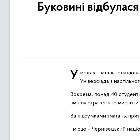
Буковині відбулася
У межах загальнонаціонального проєкту «Пліч-о-пліч зі спортом» на Буковині відбулася ХІХ обласна
Універсіада з настільног
Зокрема, понад 40 студентів
вміння стратегічно мислити.
За підсумками змагань, приз
І місце – Чернівецький наці