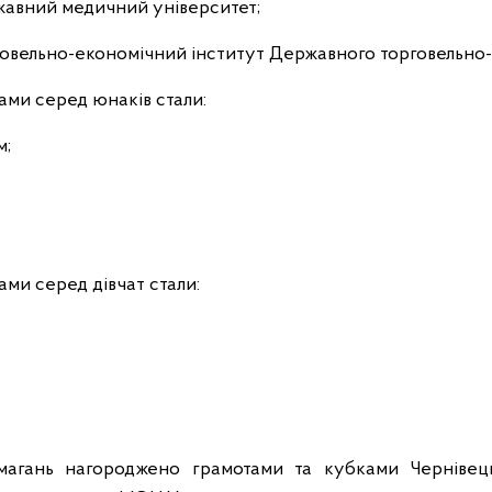
ржавний медичний університет;
орговельно-економічний інститут Державного торговельно
ами серед юнаків стали:
м;
ами серед дівчат стали:
.
магань нагороджено грамотами та кубками Чернівець