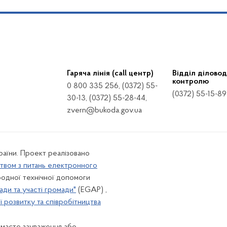
Гаряча лінія (call центр)
Відділ діловод
контролю
0 800 335 256, (0372) 55-
(0372) 55-15-89
30-13, (0372) 55-28-44,
zvern@bukoda.gov.ua
країни. Проект реалізовано
твом з питань електронного
одної технічної допомоги
ади та участі громади"
(EGAP) ,
 розвитку та співробітництва