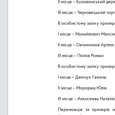
ІІ місце – Буковинський де
IІІ місце – Чернівецький т
В особистому заліку призер
І місце – Михайлович Макси
ІІ місце – Овчинніков Артем;
ІІІ місце – Попов Роман.
В особистому заліку призер
І місце – Демчук Галина;
ІІ місце – Морораш Юлія;
ІІІ місце – Алєксеева Наталія
Переможців та призерів з