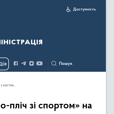
Доступність
іністрація
Пошук
У межах загальнонаціонального проєкту «Пліч-о-пліч зі спортом» на Буковині відбулася ХІХ обласна Універсіада з настільного тенісу
о-пліч зі спортом» на