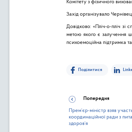
Комітету з фізичного вихов
Захід організувало Черніве
Довідково: «Пліч-о-пліч зі
метою якого є залучення ш
психоемоційна підтримка та
Поділитися
Link
Попередня
Прем’єр-міністр взяв участ
координаційної ради з пит
здоров’я