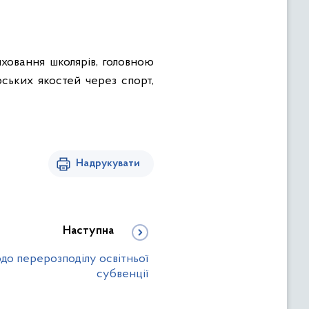
иховання школярів, головною
ських якостей через спорт,
Надрукувати
Наступна
до перерозподілу освітньої
субвенції