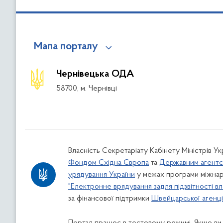
Мапа порталу
Чернівецька ОДА
58700, м. Чернівці
Власність Секретаріату Кабінету Міністрів У
Фондом Східна Європа
та
Державним агентс
урядування України
у межах програми міжнар
"Електронне врядування задля підзвітності вл
за фінансової підтримки
Швейцарської агенції