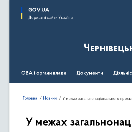
до
основного
GOV.UA
вмісту
Державні сайти України
Чернівець
ОВА і органи влади
Документи
Діяльні
Контакт центр
Пресцентр
Головна
Новини
У межах загальнонаці