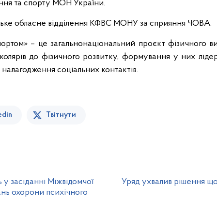
ання та спорту МОН України.
цьке обласне відділення КФВС МОНУ за сприяння ЧОВА.
 спортом» – це загальнонаціональний проєкт фізичного в
колярів до фізичного розвитку, формування у них лідер
 налагодження соціальних контактів.
edin
Твітнути
ь у засіданні Міжвідомчої
Уряд ухвалив рішення що
ань охорони психічного