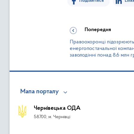
Поділитися
Link
Попередня
Правоохоронці підозрюють
енергопостачальної компані
заволодінні понад 8,6 млн 
Мапа порталу
Чернівецька ОДА
58700, м. Чернівці