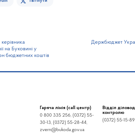
edin
Твітнути
 керівника
Держбюджет Украї
ї на Буковині у
грн бюджетних коштів
Гаряча лінія (call центр)
Відділ діловод
контролю
0 800 335 256, (0372) 55-
(0372) 55-15-89
30-13, (0372) 55-28-44,
zvern@bukoda.gov.ua