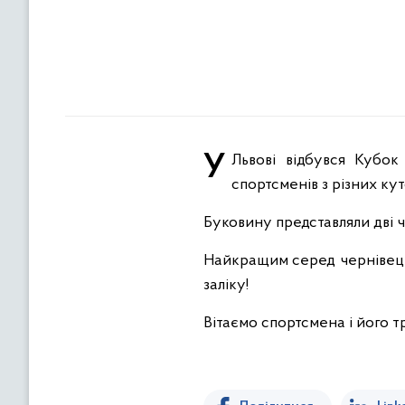
У Львові відбувся Кубок України зі стрільби з лука в приміщенні. У змаганнях взяли участь понад 217
спортсменів з різних кут
Буковину представляли дві ч
Найкращим серед чернівецьк
заліку!
Вітаємо спортсмена і його 