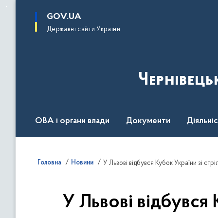
до
основного
GOV.UA
вмісту
Державні сайти України
Чернівець
ОВА і органи влади
Документи
Діяльні
Контакт центр
Пресцентр
Головна
Новини
У Львові відбувся Кубок України зі стрі
У Львові відбувся 