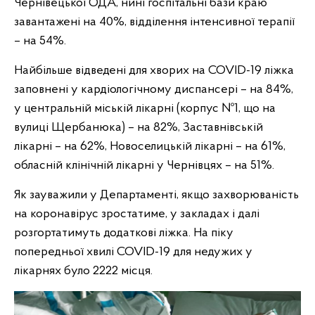
Чернівецької ОДА, нині госпітальні бази краю
завантажені на 40%, відділення інтенсивної терапії
– на 54%.
Найбільше відведені для хворих на COVID-19 ліжка
заповнені у кардіологічному диспансері – на 84%,
у центральній міській лікарні (корпус №1, що на
вулиці Щербанюка) – на 82%, Заставнівській
лікарні – на 62%, Новоселицькій лікарні – на 61%,
обласній клінічній лікарні у Чернівцях – на 51%.
Як зауважили у Департаменті, якщо захворюваність
на коронавірус зростатиме, у закладах і далі
розгортатимуть додаткові ліжка. На піку
попередньої хвилі COVID-19 для недужих у
лікарнях було 2222 місця.