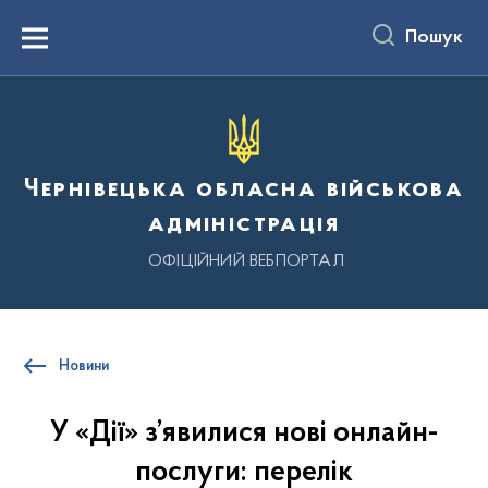
до
основного
Пошук
вмісту
Menu
Чернівецька обласна військова
адміністрація
ОФІЦІЙНИЙ ВЕБПОРТАЛ
Новини
У «Дії» з’явилися нові онлайн-
послуги: перелік