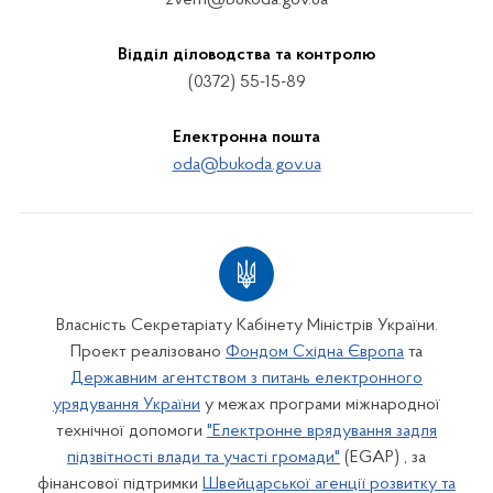
zvern@bukoda.gov.ua
Відділ діловодства та контролю
(0372) 55-15-89
Електронна пошта
oda@bukoda.gov.ua
Власність Секретаріату Кабінету Міністрів України.
Проект реалізовано
Фондом Східна Європа
та
Державним агентством з питань електронного
урядування України
у межах програми міжнародної
технічної допомоги
"Електронне врядування задля
підзвітності влади та участі громади"
(EGAP) , за
фінансової підтримки
Швейцарської агенції розвитку та