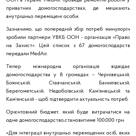
ООН в Україні. MedAir проведе ремонтні роботи у
приватних домогосподарствах, де мешкають
внутрішньо переміщені особи.
Зазначимо, що попередній збір потреб минулоріч
зробили партнери УВКБ ООН - організація «Право
на Захист». Цей список з 67 домогосподарств
передали MedAir.
Тепер міжнародна організація відвідає
домогосподарства у 8 громадах – Чернівецькій,
Боянській, Ставчанській, Банилівській,
Берегометській, Недобоївській, Кам’янецькій та
Кам’янській - щоб підтвердити актуальність потреб.
Орієнтовний бюджет, який буде витрачатися на
одне домогосподарство,становитиме 100,000 грн.
«Для інтеграції внутрішньо переміщених осіб, яких