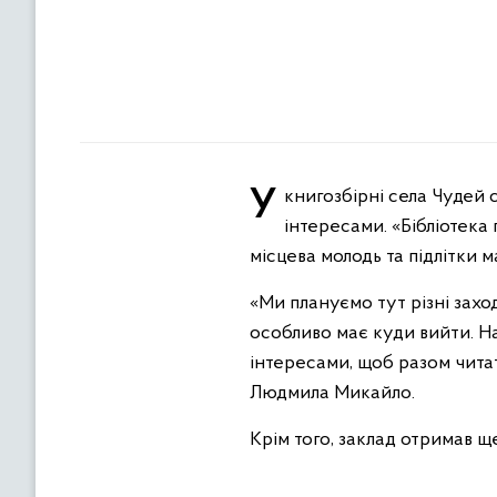
У книгозбірні села Чудей створили громадський простір для молоді та юнацтва, де працюватиме клуб за
інтересами. «Бібліотека
місцева молодь та підлітки 
«Ми плануємо тут різні зах
особливо має куди вийти. На
інтересами, щоб разом читат
Людмила Микайло.
Крім того, заклад отримав щ