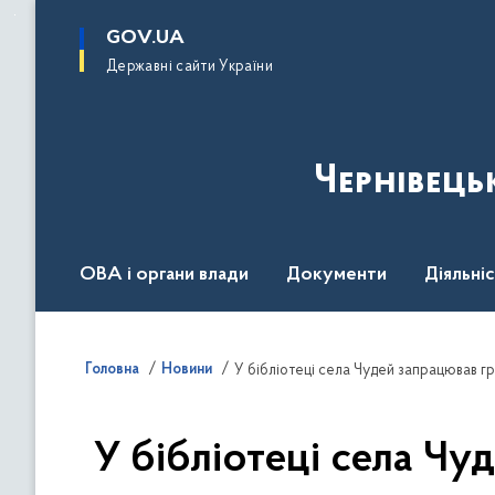
до
основного
GOV.UA
вмісту
Державні сайти України
Чернівець
ОВА і органи влади
Документи
Діяльні
Контакт центр
Пресцентр
Головна
Новини
У бібліотеці села Чудей запрацював г
У бібліотеці села Чу