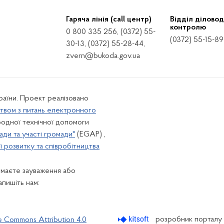
Гаряча лінія (call центр)
Відділ діловод
контролю
0 800 335 256, (0372) 55-
(0372) 55-15-89
30-13, (0372) 55-28-44,
zvern@bukoda.gov.ua
країни. Проект реалізовано
твом з питань електронного
одної технічної допомоги
ади та участі громади"
(EGAP) ,
 розвитку та співробітництва
 маєте зауваження або
апишіть нам:
розробник порталу
e Commons Attribution 4.0