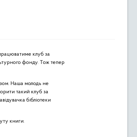
льтурного фонду. Тож тепер
азом. Наша молодь не
ворити такий клуб за
авідувачка бібліотеки
уту книги.