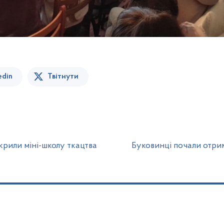
edin
Твітнути
крили міні-школу ткацтва
Буковинці почали отри