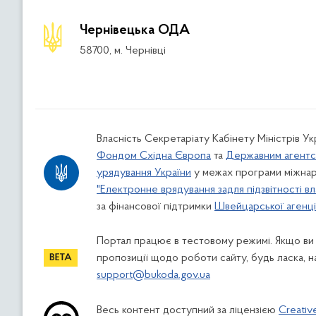
Чернівецька ОДА
58700, м. Чернівці
Власність Секретаріату Кабінету Міністрів У
Фондом Східна Європа
та
Державним агентс
урядування України
у межах програми міжнар
"Електронне врядування задля підзвітності вл
за фінансової підтримки
Швейцарської агенції
Портал працює в тестовому режимі. Якщо ви
пропозиції щодо роботи сайту, будь ласка, н
support@bukoda.gov.ua
Весь контент доступний за ліцензією
Creativ