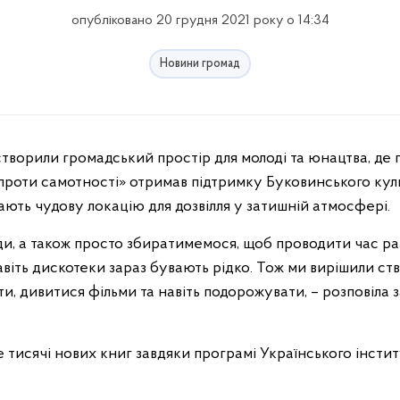
опубліковано 20 грудня 2021 року о 14:34
Новини громад
 проти самотності» отримав підтримку Буковинського ку
мають чудову локацію для дозвілля у затишній атмосфері.
оди, а також просто збиратимемося, щоб проводити час р
віть дискотеки зараз бувають рідко. Тож ми вирішили ст
и, дивитися фільми та навіть подорожувати, – розповіла з
е тисячі нових книг завдяки програмі Українського інстит