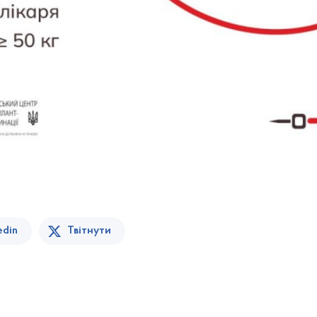
edin
Твітнути