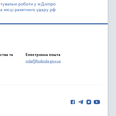
увальні роботи у м.Дніпро
а місці ракетного удару рф
ства та
Електронна пошта
oda@bukoda.gov.ua