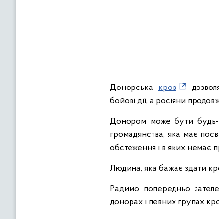
Донорська
кров
дозволя
бойові дії, а росіяни продов
Донором може бути будь-я
громадянства, яка має посв
обстеження і в яких немає 
Людина, яка бажає здати кро
Радимо попередньо зателе
донорах і певних групах кро