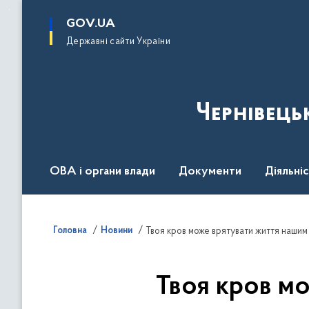
до
основного
GOV.UA
вмісту
Державні сайти України
Чернівець
ОВА і органи влади
Документи
Діяльні
Контакт центр
Пресцентр
Головна
Новини
Твоя кров може врятувати життя нашим
Твоя кров м