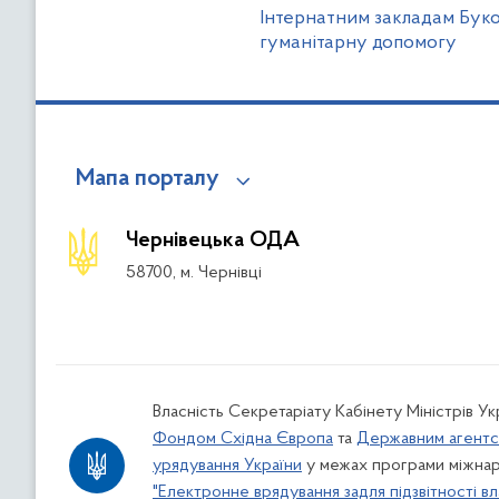
Інтернатним закладам Бук
гуманітарну допомогу
Мапа порталу
Чернівецька ОДА
58700, м. Чернівці
Власність Секретаріату Кабінету Міністрів У
Фондом Східна Європа
та
Державним агентс
урядування України
у межах програми міжнар
"Електронне врядування задля підзвітності вл