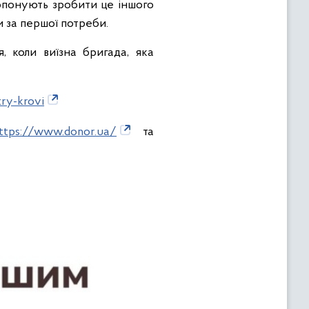
опонують зробити це іншого
и за першої потреби.
, коли виїзна бригада, яка
try-krovi
ttps://www.donor.ua/
та