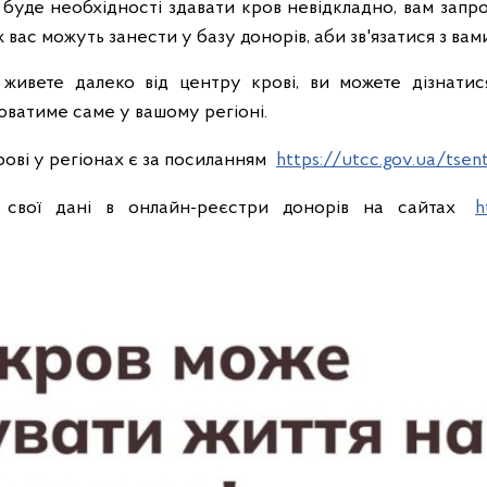
 буде необхідності здавати кров невідкладно, вам запр
 вас можуть занести у базу донорів, аби зв'язатися з вам
живете далеко від центру крові, ви можете дізнатися
юватиме саме у вашому регіоні.
рові у регіонах є за посиланням
https://utcc.gov.ua/tsen
 свої дані в онлайн-реєстри донорів на сайтах
h