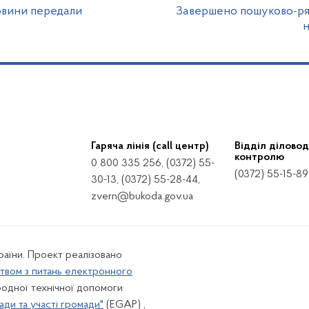
овини передали
Завершено пошуково-рят
н
Гаряча лінія (call центр)
Відділ діловод
контролю
0 800 335 256, (0372) 55-
(0372) 55-15-89
30-13, (0372) 55-28-44,
zvern@bukoda.gov.ua
країни. Проект реалізовано
твом з питань електронного
одної технічної допомоги
ади та участі громади"
(EGAP) ,