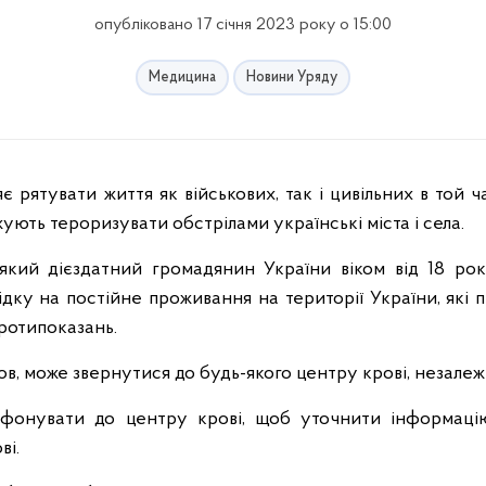
опубліковано 17 січня 2023 року о 15:00
Медицина
Новини Уряду
є рятувати життя як військових, так і цивільних в той 
жують тероризувати обстрілами українські міста і села.
кий дієздатний громадянин України віком від 18 рокі
ідку на постійне проживання на території України, які
протипоказань.
в, може звернутися до будь-якого центру крові, незалеж
фонувати до центру крові, щоб уточнити інформаці
ві.