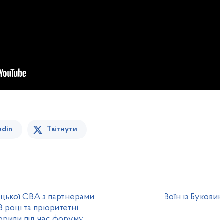
edin
Твітнути
ецької ОВА з партнерами
Воїн із Буков
 році та пріоритетні
ворили під час форуму