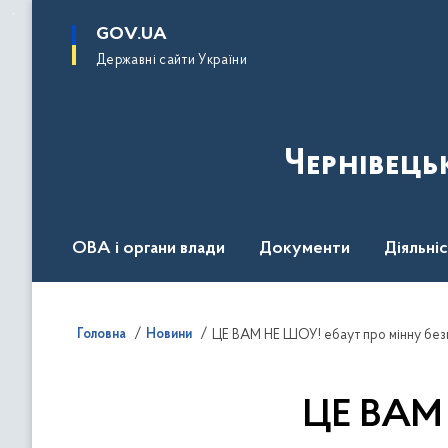
до
основного
GOV.UA
вмісту
Державні сайти України
Чернівець
ОВА і органи влади
Документи
Діяльні
Контакт центр
Пресцентр
Головна
Новини
ЦЕ ВАМ НЕ ШОУ! ебаут про мінну без
ЦЕ ВАМ 