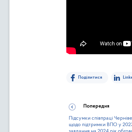
Поділитися
Link
Попередня
Підсумки співпраці Чернів
щодо підтримки ВПО у 2023
завдання на 2024 рік обго