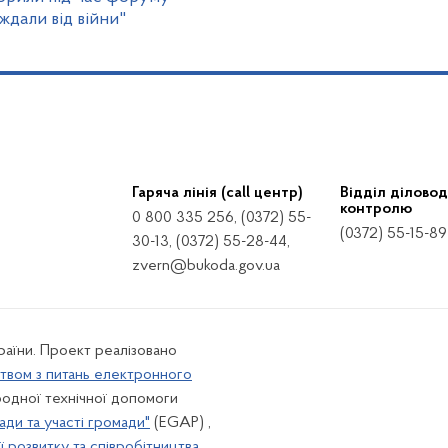
ждали від війни"
Гаряча лінія (call центр)
Відділ діловод
контролю
0 800 335 256, (0372) 55-
(0372) 55-15-89
30-13, (0372) 55-28-44,
zvern@bukoda.gov.ua
країни. Проект реалізовано
твом з питань електронного
одної технічної допомоги
ади та участі громади"
(EGAP) ,
 розвитку та співробітництва