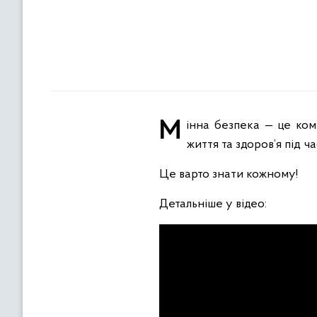
Мінна безпека — це комплекс знань, умінь та практичних навичок людей, що забезпечують їм збереження
життя та здоров’я під
Це варто знати кожному!
Детальніше у відео: