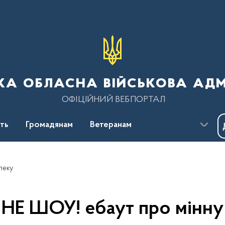
ка обласна військова адм
ОФІЦІЙНИЙ ВЕБПОРТАЛ
сть
Громадянам
Ветеранам
пеку
НЕ ШОУ! ебаут про мінну