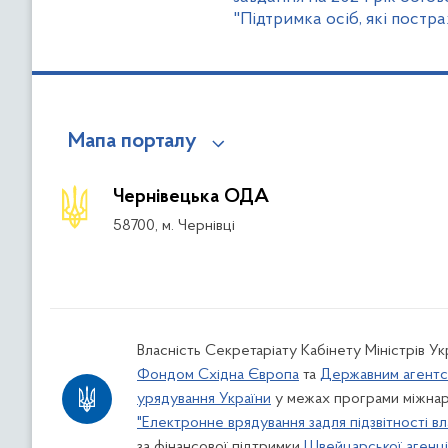
"Підтримка осіб, які постра
Мапа порталу
Чернівецька ОДА
58700, м. Чернівці
Власність Секретаріату Кабінету Міністрів У
Фондом Східна Європа
та
Державним агентс
урядування України
у межах програми міжнар
"Електронне врядування задля підзвітності вл
за фінансової підтримки
Швейцарської агенції