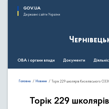
до
основного
GOV.UA
вмісту
Державні сайти України
Чернівець
ОВА і органи влади
Документи
Діяльні
Контакт центр
Пресцентр
Головна
Новини
Торік 229 школярів