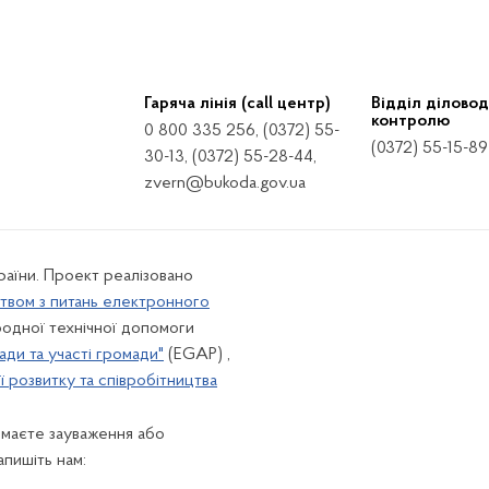
Гаряча лінія (call центр)
Відділ діловод
контролю
0 800 335 256, (0372) 55-
(0372) 55-15-89
30-13, (0372) 55-28-44,
zvern@bukoda.gov.ua
країни. Проект реалізовано
твом з питань електронного
одної технічної допомоги
ади та участі громади"
(EGAP) ,
 розвитку та співробітництва
 маєте зауваження або
апишіть нам: