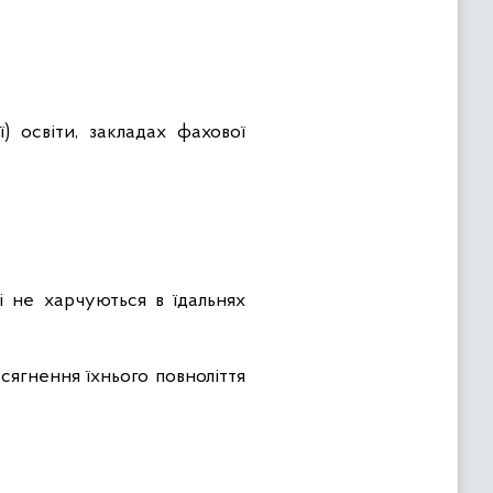
) освіти, закладах фахової
кі не харчуються в їдальнях
досягнення їхнього повноліття