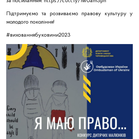
за посиланням: https://cutt.ly/iwUam3ph
Підтримуємо та розвиваємо правову культуру у
молодого покоління!
#вихованнябуковини2023