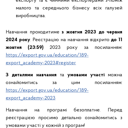
експорту та є чинними експортерами з-поміж
малого та середнього бізнесу всіх галузей
виробництва.
Навчання проходитиме
з жовтня 2023 до червня
2024 року
. Реєстрацію на навчання відкрито
до 11
жовтня (23:59)
2023 року за посиланням:
https://export.gov.ua/education/189-
export_academy-2023#register
З деталями навчання
та
умовами участі
можна
ознайомитись за цим посиланням:
https://export.gov.ua/education/189-
export_academy-2023
Навчання на програмі безоплатне. Перед
реєстрацією просимо детально ознайомитись з
умовами участі у кожній з програм!