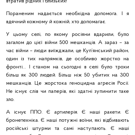
втратив рідних і близьких!
Пораненим надається необхідна допомога. І я
вдячний кожному й кожній, хто допомагає.
У цьому селі, по якому росіяни вдарили, було
загалом до цієї війни 500 мешканців. А зараз – за
час війни – люди виїжджали, це Куп’янський район,
один із тих напрямків, де особливо жорстко на
фронті… І станом на сьогодні в селі було трохи
більш як 300 людей. Більш ніж 50 убитих на 300
мешканців. Це жорстока геноцидна агресія Росії.
Не існує слів чи паперів, які здатні зупинити таке
зло.
А існує ППО. Є артилерія. Є наші ракети. Є
бронетехніка. Є наші потужні воїни, які відбивають
російські штурми та самі наступають. Є наші