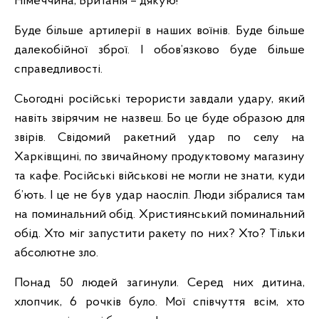
Німеччина, Британія – дякую!
Буде більше артилерії в наших воїнів. Буде більше
далекобійної зброї. І обов’язково буде більше
справедливості.
Сьогодні російські терористи завдали удару, який
навіть звірячим не назвеш. Бо це буде образою для
звірів. Свідомий ракетний удар по селу на
Харківщині, по звичайному продуктовому магазину
та кафе. Російські військові не могли не знати, куди
б’ють. І це не був удар наосліп. Люди зібралися там
на поминальний обід. Християнський поминальний
обід. Хто міг запустити ракету по них? Хто? Тільки
абсолютне зло.
Понад 50 людей загинули. Серед них дитина,
хлопчик, 6 рочків було. Мої співчуття всім, хто