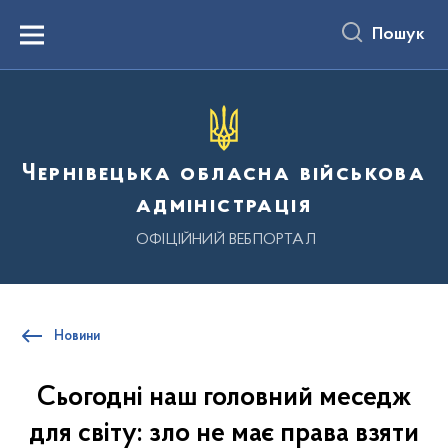
до
основного
Пошук
вмісту
Menu
Чернівецька обласна військова
адміністрація
ОФІЦІЙНИЙ ВЕБПОРТАЛ
Новини
Сьогодні наш головний меседж
для світу: зло не має права взяти