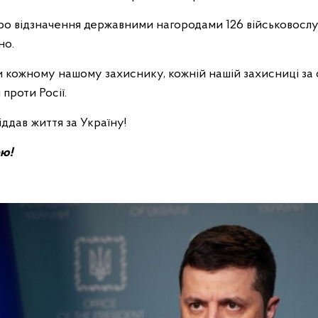
про відзначення державними нагородами 126 військовосл
но.
 кожному нашому захиснику, кожній нашій захисниці за
 проти Росії.
іддав життя за Україну!
ою!