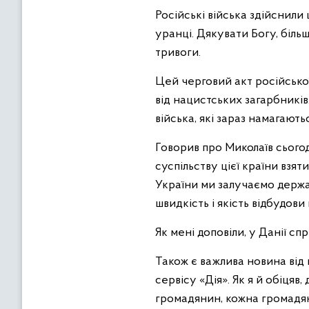
Російські війська здійснили
уранці. Дякувати Богу, більш
тривоги.
Цей черговий акт російської
від нацистських загарбників.
війська, які зараз намагають
Говорив про Миколаїв сього
суспільству цієї країни взят
України ми залучаємо держав
швидкість і якість відбудови
Як мені доповіли, у Данії с
Також є важлива новина від
сервісу «Дія». Як я й обіця
громадянин, кожна громадянк