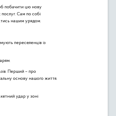
об побачити цю нову
 послуг. Сам по собі
ватись нашим урядом.
имують переселенців із
арям.
зів. Перший – про
тальну основу нашого життя.
кетний удар у зоні