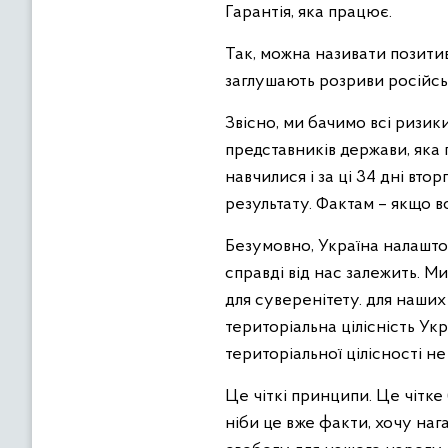
Гарантія, яка працює.
Так, можна називати позитив
заглушають розриви російсь
Звісно, ми бачимо всі ризики
представників держави, яка 
навчилися і за ці 34 дні вто
результату. Фактам – якщо во
Безумовно, Україна налашто
справді від нас залежить. М
для суверенітету. для наших
територіальна цілісність Ук
територіальної цілісності не
Це чіткі принципи. Це чітке
ніби це вже факти, хочу наг