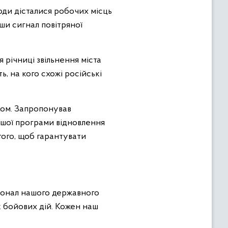
люди дісталися робочих місць
вши сигнал повітряної
 річниці звільнення міста
ь, на кого схожі російські
дом. Запропонував
 нашої програми відновлення
того, щоб гарантувати
іонал нашого державного
к бойових дій. Кожен наш