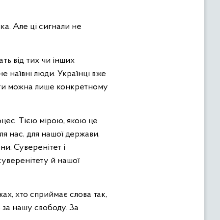
ка. Але ці сигнали не
ать від тих чи інших
е наївні люди. Українці вже
іряти можна лише конкретному
цес. Тією мірою, якою це
ля нас, для нашої держави,
ни. Суверенітет і
суверенітету й нашої
ах, хто сприймає слова так,
 за нашу свободу. За