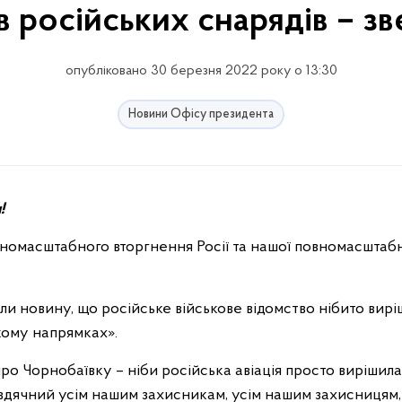
в російських снарядів – з
опубліковано 30 березня 2022 року о 13:30
Новини Офісу президента
!
номасштабного вторгнення Росії та нашої повномасштабн
ли новину, що російське військове відомство нібито вирі
кому напрямках».
ро Чорнобаївку – ніби російська авіація просто вирішила
 вдячний усім нашим захисникам, усім нашим захисницям, 