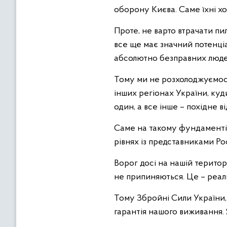
оборону Києва. Саме їхні хо
Проте, не варто втрачати пи
все ще має значний потенціа
абсолютно безправних людей
Тому ми не розхолоджуємось 
інших регіонах України, куд
один, а все інше – похідне ві
Саме на такому фундаменті 
рівнях із представниками Ро
Ворог досі на нашій територ
не припиняються. Це – реаль
Тому Збройні Сили України, 
гарантія нашого виживання. 