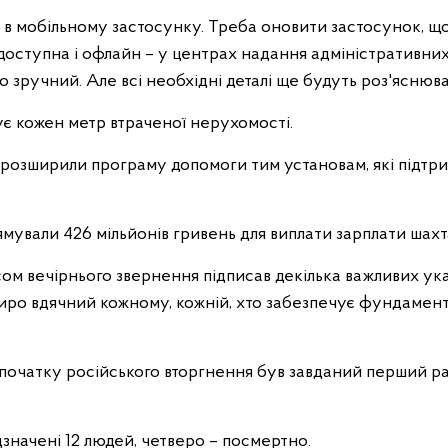
 в мобільному застосунку. Треба оновити застосунок, щ
доступна і офлайн – у центрах надання адміністративних
о зручний. Але всі необхідні деталі ще будуть роз'ясню
є кожен метр втраченої нерухомості.
і розширили програму допомоги тим установам, які підтр
ямували 426 мільйонів гривень для виплати зарплати шахт
ом вечірнього звернення підписав декілька важливих ука
Щиро вдячний кожному, кожній, хто забезпечує фундамен
ь початку російського вторгнення був завданий перший ра
начені 12 людей, четверо – посмертно.