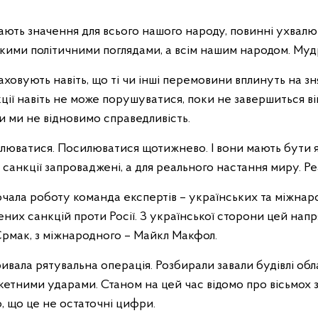
 мають значення для всього нашого народу, повинні ухва
якими політичними поглядами, а всім нашим народом. Му
аховують навіть, що ті чи інші перемовини вплинуть на зня
ції навіть не може порушуватися, поки не завершиться в
ки ми не відновимо справедливість.
илюватися. Посилюватися щотижнево. І вони мають бути я
о санкції запроваджені, а для реального настання миру. Ре
очала роботу команда експертів – українських та міжнар
ених санкцій проти Росії. З української сторони цей на
рмак, з міжнародного – Майкл Макфол.
ивала рятувальна операція. Розбирали завали будівлі обла
етними ударами. Станом на цей час відомо про вісьмох 
, що це не остаточні цифри.