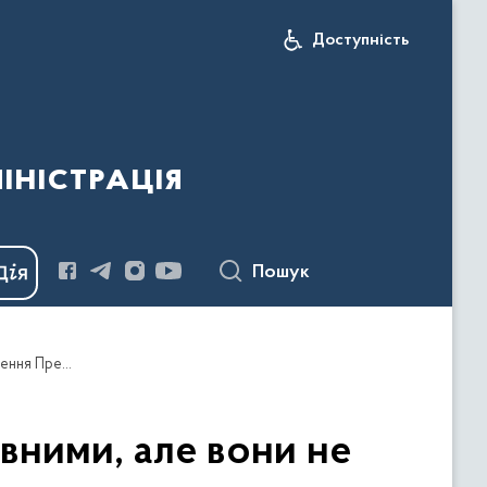
Доступність
іністрація
Пошук
Сигнали з переговорів можна назвати позитивними, але вони не заглушають розривів російських снарядів – звернення Президента
вними, але вони не