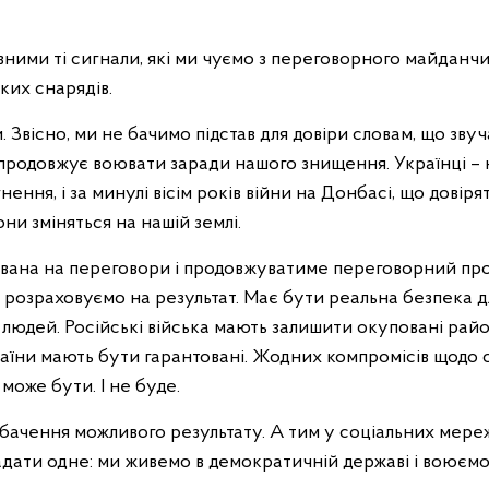
ними ті сигнали, які ми чуємо з переговорного майданчи
ких снарядів.
. Звісно, ми не бачимо підстав для довіри словам, що звуч
продовжує воювати заради нашого знищення. Українці – н
ргнення, і за минулі вісім років війни на Донбасі, що дов
ни зміняться на нашій землі.
вана на переговори і продовжуватиме переговорний про
и розраховуємо на результат. Має бути реальна безпека д
 людей. Російські війська мають залишити окуповані райо
раїни мають бути гарантовані. Жодних компромісів щодо 
 може бути. І не буде.
 бачення можливого результату. А тим у соціальних мереж
адати одне: ми живемо в демократичній державі і воюємо