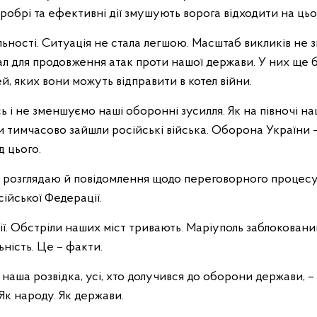
робрі та ефективні дії змушують ворога відходити на ць
льності. Ситуація не стала легшою. Масштаб викликів не 
л для продовження атак проти нашої держави. У них ще б
, яких вони можуть відправити в котел війни.
і не зменшуємо наші оборонні зусилля. Як на півночі нашо
и тимчасово зайшли російські війська. Оборона України 
д цього.
розглядаю й повідомлення щодо переговорного процесу,
сійської Федерації.
ії. Обстріли наших міст тривають. Маріуполь заблокований
ність. Це – факти.
наша розвідка, усі, хто долучився до оборони держави, –
Як народу. Як держави.