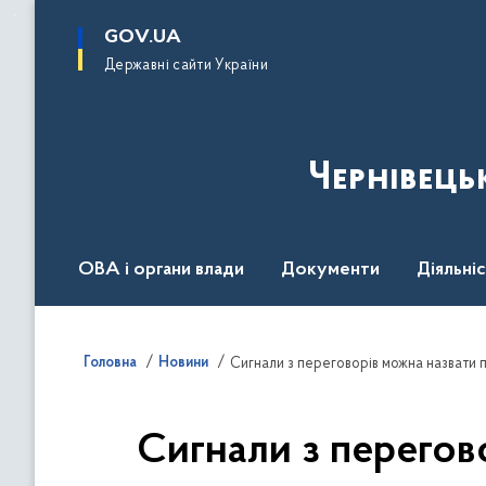
до
основного
GOV.UA
вмісту
Державні сайти України
Чернівець
ОВА і органи влади
Документи
Діяльні
Контакт центр
Пресцентр
Головна
Новини
Сигнали з перегов