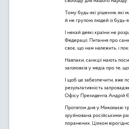
свободу для нашого народу.
Тому будь-які рішення, які
й не групою людей із будь-
І нехай деякі країни не розр
Федерації. Питання про санк
своє, що нам належить, і по
Навпаки, санкції мають пос
заголовків у медіа про те, щ
І щоб це забезпечити, вже п
результативність запровадж
Офісу Президента Андрій Є
Протягом дня у Миколаєві тр
зруйнована російськими рак
поранених. Цілком вірогідно