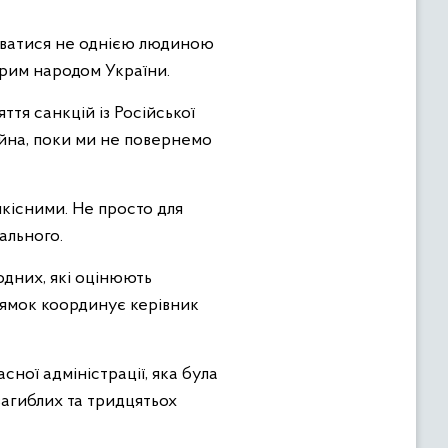
люватися не однією людиною
дрим народом України.
ття санкцій із Російської
ійна, поки ми не повернемо
кісними. Не просто для
ального.
одних, які оцінюють
прямок координує керівник
сної адміністрації, яка була
загиблих та тридцятьох