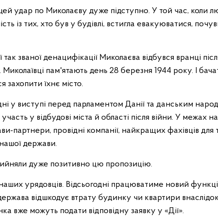
 цей удар по Миколаєву дуже підступно. У той час, коли 
ість із тих, хто був у будівлі, встигла евакуюватися, почу
 так званої денацифікації Миколаєва відбувся вранці після
 Миколаївці пам'ятають день 28 березня 1944 року. І бачат
ся захопити їхнє місто.
дні у виступі перед парламентом Данії та данським наро
и участь у відбудові міста й області після війни. У межах
и-партнери, провідні компанії, найкращих фахівців для 
 нашої держави.
прийняли дуже позитивно цю пропозицію.
 наших урядовців. Відсьогодні працюватиме новий функц
в, держава відшкодує втрату будинку чи квартири внаслідо
а вже можуть подати відповідну заявку у «Дії».