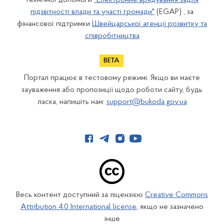
технічної допомоги
"Електронне врядування задля
підзвітності влади та участі громади"
(EGAP) , за
фінансової підтримки
Швейцарської агенції розвитку та
співробітництва
Портал працює в тестовому режимі. Якщо ви маєте
зауваження або пропозиції щодо роботи сайту, будь
ласка, напишіть нам:
support@bukoda.gov.ua
Весь контент доступний за ліцензією
Creative Commons
Attribution 4.0 International license
, якщо не зазначено
інше