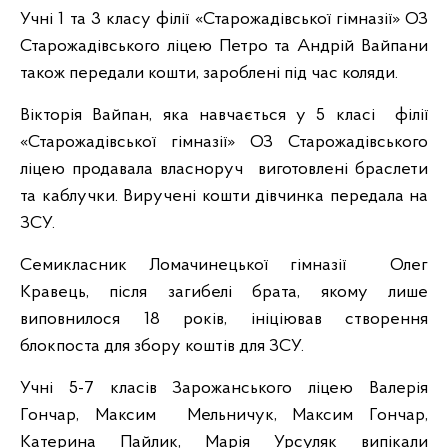
Учні 1 та 3 класу філії «Старожадівської гімназії» ОЗ
Старожадівського ліцею Петро та Андрій Вайпани
також передали кошти, зароблені під час коляди.
Вікторія Вайпан, яка навчається у 5 класі філії
«Старожадівської гімназії» ОЗ Старожадівського
ліцею продавала власноруч виготовлені браслети
та каблучки. Виручені кошти дівчинка передала на
ЗСУ.
Семикласник Ломачинецької гімназії Олег
Кравець, після загибелі брата, якому лише
виповнилося 18 років, ініціював створення
блокпоста для збору коштів для ЗСУ.
Учні 5-7 класів Зарожанського ліцею Валерія
Гончар, Максим Мельничук, Максим Гончар,
Катерина Пайлик, Марія Урсуляк випікали