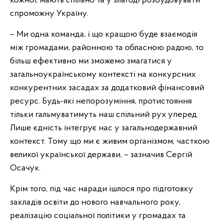
кожної, мають спільно та у злагоді розбудовувати
спроможну Україну.
– Ми одна команда, і що кращою буде взаємодія
між громадами, районною та обласною радою, то
більш ефективно ми зможемо змагатися у
загальноукраїнському контексті на конкурсних
конкурентних засадах за додатковий фінансовий
ресурс. Будь-які непорозуміння, протистояння
тільки гальмуватимуть наш спільний рух уперед.
Лише єдність інтегрує нас у загальнодержавний
контекст. Тому що ми є живим організмом, часткою
великої української держави, – зазначив Сергій
Осачук.
Крім того, під час наради ішлося про підготовку
закладів освіти до нового навчального року,
реалізацію соціальної політики у громадах та