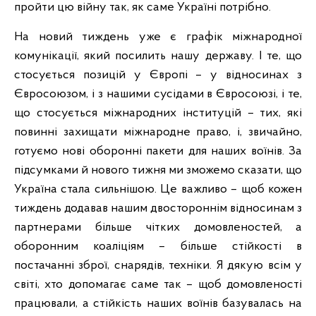
пройти цю війну так, як саме Україні потрібно.
На новий тиждень уже є графік міжнародної
комунікації, який посилить нашу державу. І те, що
стосується позицій у Європі – у відносинах з
Євросоюзом, і з нашими сусідами в Євросоюзі, і те,
що стосується міжнародних інституцій – тих, які
повинні захищати міжнародне право, і, звичайно,
готуємо нові оборонні пакети для наших воїнів. За
підсумками й нового тижня ми зможемо сказати, що
Україна стала сильнішою. Це важливо – щоб кожен
тиждень додавав нашим двостороннім відносинам з
партнерами більше чітких домовленостей, а
оборонним коаліціям – більше стійкості в
постачанні зброї, снарядів, техніки. Я дякую всім у
світі, хто допомагає саме так – щоб домовленості
працювали, а стійкість наших воїнів базувалась на