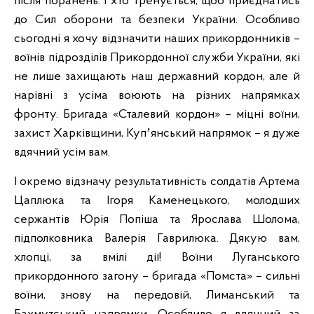
після поранень. І хто тренується, щоб приєднатись
до Сил оборони та безпеки України. Особливо
сьогодні я хочу відзначити наших прикордонників –
воїнів підрозділів Прикордонної служби України, які
не лише захищають наш державний кордон, але й
нарівні з усіма воюють на різних напрямках
фронту. Бригада «Сталевий кордон» – міцні воїни,
захист Харківщини, Купʼянський напрямок – я дуже
вдячний усім вам.
І окремо відзначу результативність солдатів Артема
Цаплюка та Ігоря Каменецького, молодших
сержантів Юрія Попіша та Ярослава Шолома,
підполковника Валерія Гаврилюка. Дякую вам,
хлопці, за вмілі дії! Воїни Луганського
прикордонного загону – бригада «Помста» – сильні
воїни, знову на передовій, Лиманський та