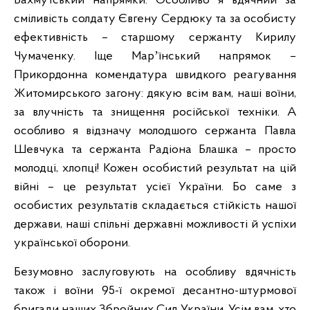
Бахмутський напрямки. Особливо я вдячний за
сміливість солдату Євгену Сердюку та за особисту
ефективність – старшому сержанту Кирилу
Чумаченку. Іще Марʼїнський напрямок –
Прикордонна комендатура швидкого реагування
Житомирського загону: дякую всім вам, наші воїни,
за влучність та знищення російської техніки. А
особливо я відзначу молодшого сержанта Павла
Шевчука та сержанта Радіона Блашка – просто
молодці, хлопці! Кожен особистий результат на цій
війні – це результат усієї України. Бо саме з
особистих результатів складається стійкість нашої
держави, наші спільні державні можливості й успіхи
української оборони.
Безумовно заслуговують на особливу вдячність
також і воїни 95-ї окремої десантно-штурмової
бригади наших Збройних Сил України. Усім вам, хто