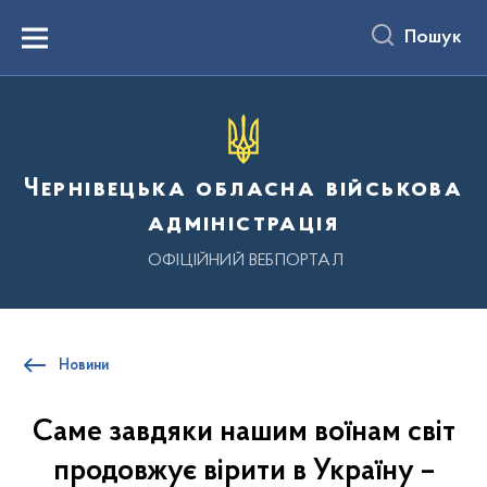
до
основного
Пошук
вмісту
Menu
Чернівецька обласна військова
адміністрація
ОФІЦІЙНИЙ ВЕБПОРТАЛ
Новини
Саме завдяки нашим воїнам світ
продовжує вірити в Україну –