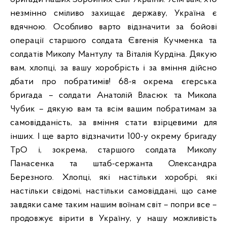
незмінно сміливо захищає державу, Україна є
вдячною. Особливо варто відзначити за бойові
операції старшого солдата Євгенія Кучменка та
солдатів Миколу Мантулу та Віталія Курдіна. Дякую
вам, хлопці, за вашу хоробрість і за вміння дійсно
дбати про побратимів! 68-я окрема єгерська
бригада – солдати Анатолій Власюк та Микола
Чубик – дякую вам та всім вашим побратимам за
самовідданість, за вміння стати взірцевими для
інших. І ще варто відзначити 100-у окрему бригаду
ТрО і, зокрема, старшого солдата Миколу
Панасенка та штаб-сержанта Олександра
Березного. Хлопці, які настільки хоробрі, які
настільки свідомі, настільки самовіддані, що саме
завдяки саме таким нашим воїнам світ – попри все –
продовжує вірити в Україну, у нашу можливість