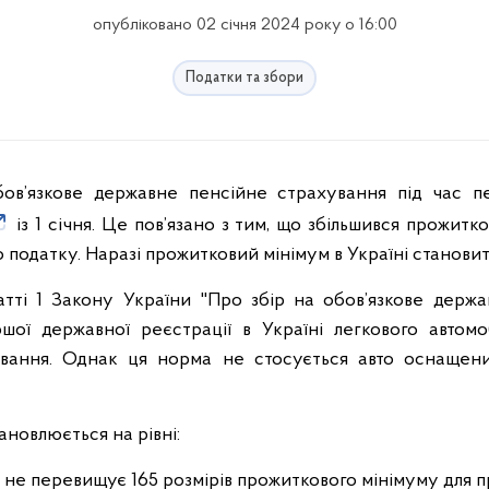
опубліковано 02 січня 2024 року о 16:00
Податки та збори
бов’язкове державне пенсійне страхування під час пе
із 1 січня. Це пов’язано з тим, що збільшився прожитк
 податку. Наразі прожитковий мінімум в Україні становит
атті 1 Закону України "Про збір на обов’язкове держа
шої державної реєстрації в Україні легкового автомо
ування. Однак ця норма не стосується авто оснащен
ановлюється на рівні:
о не перевищує 165 розмірів прожиткового мінімуму для п