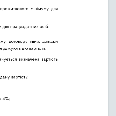
 прожиткового мінімуму для
 для працездатних осіб.
ажу, договору міни, довідки
тверджують цю вартість.
ачується визначена вартість
дану вартість:
я 4%;