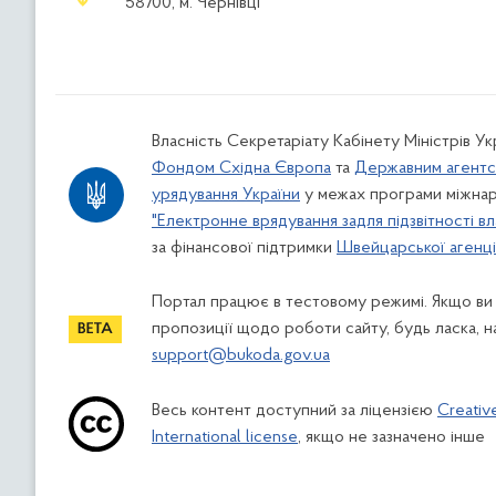
58700, м. Чернівці
Власність Секретаріату Кабінету Міністрів У
Фондом Східна Європа
та
Державним агентс
урядування України
у межах програми міжнар
"Електронне врядування задля підзвітності вл
за фінансової підтримки
Швейцарської агенції
Портал працює в тестовому режимі. Якщо ви
пропозиції щодо роботи сайту, будь ласка, н
support@bukoda.gov.ua
Весь контент доступний за ліцензією
Creativ
International license
, якщо не зазначено інше