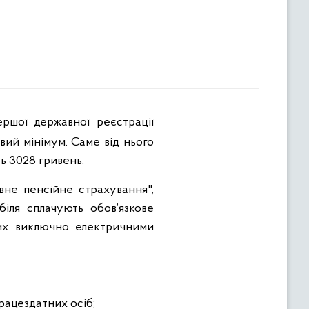
ршої державної реєстрації
овий мінімум. Саме від нього
ь 3028 гривень.
вне пенсійне страхування",
біля сплачують обов’язкове
их виключно електричними
рацездатних осіб;