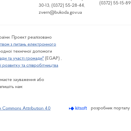
(0372) 55-15-89
30-13, (0372) 55-28-44,
zvern@bukoda.gov.ua
країни. Проект реалізовано
твом з питань електронного
одної технічної допомоги
ади та участі громади"
(EGAP) ,
 розвитку та співробітництва
 маєте зауваження або
апишіть нам:
розробник порталу
e Commons Attribution 4.0