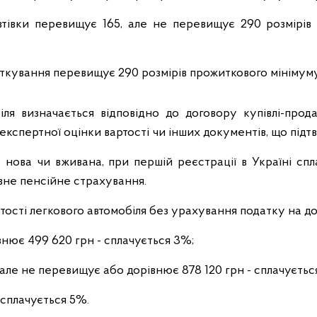
втівки перевищує 165, але не перевищує 290 розмірів
аткування перевищує 290 розмірів прожиткового мінімуму
іля визначається відповідно до договору купівлі-прод
 експертної оцінки вартості чи інших документів, що під
нова чи вживана, при першій реєстрації в Україні спл
вне пенсійне страхування.
тості легкового автомобіля без урахування податку на до
нює 499 620 грн - сплачується 3%;
 але не перевищує або дорівнює 878 120 грн - сплачуєтьс
- сплачується 5%.