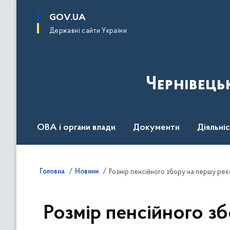
до
основного
GOV.UA
вмісту
Державні сайти України
Чернівець
ОВА і органи влади
Документи
Діяльні
Контакт центр
Пресцентр
Головна
Новини
Розмір пенсійного збору на першу реєс
Розмір пенсійного зб