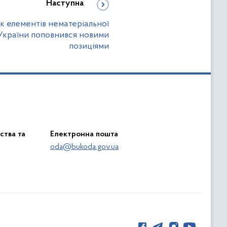
Наступна
к елементів нематеріальної
України поповнився новими
позиціями
ства та
Електронна пошта
oda@bukoda.gov.ua