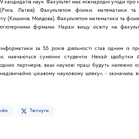
 39 кандидатів наук. Факультет має міжнародні угоди про
(Рига, Латвія), Факультетом фізики, математики та
ту (Кишинів, Молдова), Факультетом математики та фізик
омп’ютерними фірмами. Наразі вищу освіту на факуль
інформатики за 55 років діяльності став одним із про
і, навчаються сумлінні студенти. Нехай здобутки 
дних партнерів, ваші наукові праці будуть належно оці
надзвичайно цікавому науковому шляху», - зазначила, в
edin
Твітнути