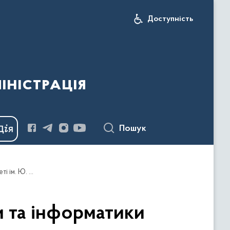
Доступність
іністрація
Пошук
Річницю створення факультету математики та інформатики відзначили у Чернівецькому національному університеті ім. Ю. Федькович
и та інформатики