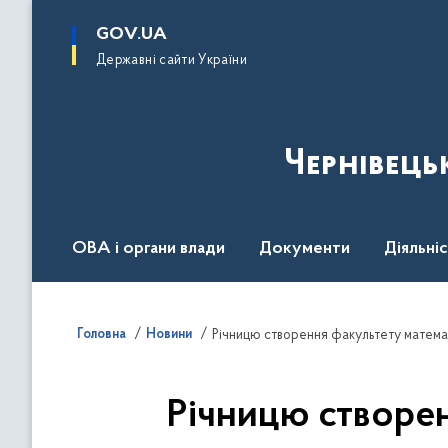
до
основного
GOV.UA
вмісту
Державні сайти України
Чернівець
ОВА і органи влади
Документи
Діяльні
Контакт центр
Пресцентр
Головна
Новини
Річницю створен