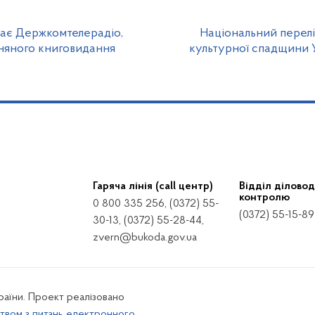
дає Держкомтелерадіо,
Національний перелі
зняного книговидання
культурної спадщини 
Гаряча лінія (call центр)
Відділ діловод
контролю
0 800 335 256, (0372) 55-
(0372) 55-15-89
30-13, (0372) 55-28-44,
zvern@bukoda.gov.ua
країни. Проект реалізовано
твом з питань електронного