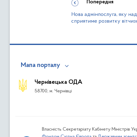
Попередня
Нова адмінпослуга, яку на
сприятиме розвитку вітчи
Мапа порталу
Чернівецька ОДА
58700, м. Чернівці
Власність Секретаріату Кабінету Міністрів У
Фондом Східна Європа
та
Державним агентс