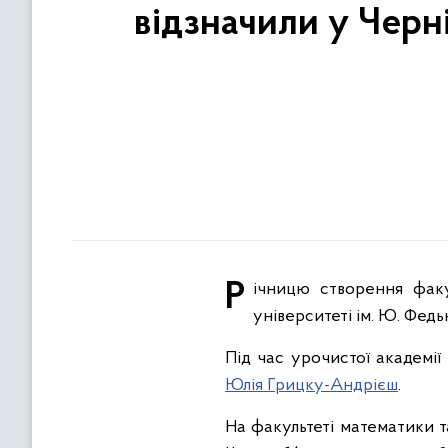
відзначили у Черн
Річницю створення факультету математики та інформатики відзначили у Чернівецькому національному
університеті ім. Ю. Федь
Під час урочистої академії
Юлія Грицку-Андрієш
.
На факультеті математики 