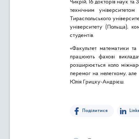
Чикрій, 16 докторів наук та
технічним університетом 
Тираспольського університе
університету (Польща), к
студентів.
«Факультет математики та 
працюють фахові викладач
розширюється коло міжнаро
перемог на нелегкому, але 
Юлія Грицку-Андрієш.
Поділитися
Link