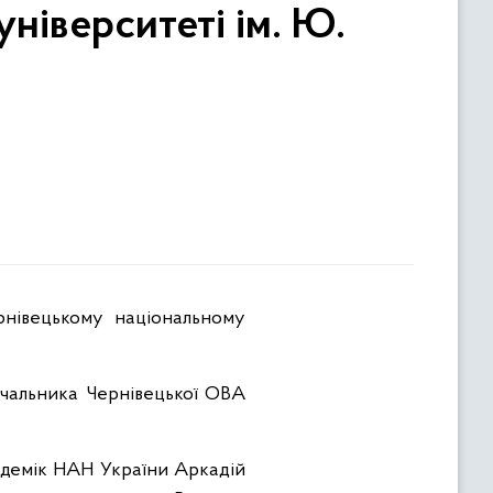
ніверситеті ім. Ю.
начальника Чернівецької ОВА
адемік НАН України Аркадій