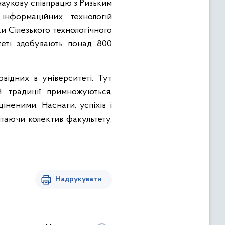
 наукову співпрацю з Ризьким
 інформаційних технологій
и Сілезького технологічного
теті здобувають понад 800
відних в університеті. Тут
й традиції примножуються,
неними. Наснаги, успіхів і
ітаючи колектив факультету,
Надрукувати