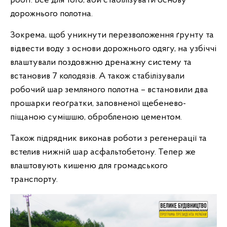
робіт. Все для того, аби стабілізувати основу
дорожнього полотна.
Зокрема, щоб уникнути перезволоження ґрунту та
відвести воду з основи дорожнього одягу, на узбіччі
влаштували поздовжню дренажну систему та
встановив 7 колодязів. А також стабілізували
робочий шар земляного полотна – встановили два
прошарки геоґратки, заповненої щебенево-
піщаною сумішшю, обробленою цементом.
Також підрядник виконав роботи з регенерації та
встелив нижній шар асфальтобетону. Тепер же
влаштовують кишеню для громадського
транспорту.