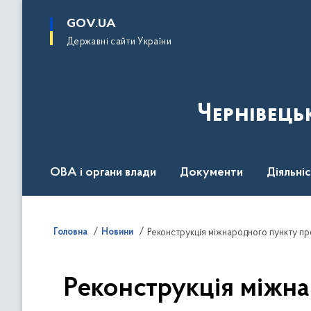
до
основного
GOV.UA
вмісту
Державні сайти України
Чернівець
ОВА і органи влади
Документи
Діяльні
Контакт центр
Пресцентр
Головна
Новини
Реконструкція міжнародного пункту пр
Реконструкція міжна