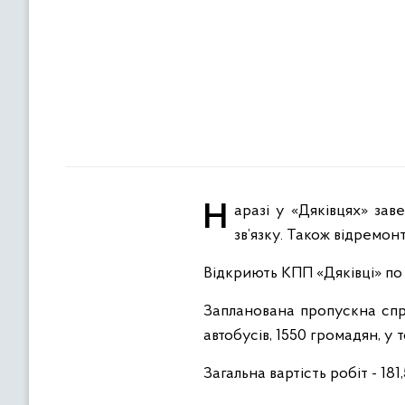
Наразі у «Дяківцях» завершені будівельні роботи та монтаж необхідного обладнання, систем освітлення та
зв’язку. Також відремон
Відкриють КПП «Дяківці» п
Запланована пропускна спр
автобусів, 1550 громадян, у 
Загальна вартість робіт - 181,