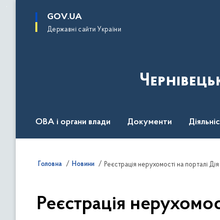
до
основного
GOV.UA
вмісту
Державні сайти України
Чернівець
ОВА і органи влади
Документи
Діяльні
Контакт центр
Пресцентр
Головна
Новини
Реєстрація нерухомості на порталі Дія
Реєстрація нерухомос