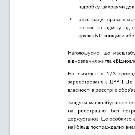
підробку шахраями доку
реєстрація права влас
носіях, на відміну від
архівів БТІ знищили або
Наголошуємо, що масштабу
відновлення житла єВідновл
На сьогодні в 2/3 грома
зареєстроване в ДРРП. Це 
власності в реєстрі є обов'
Завдяки масштабуванню посл
на реєстрацію, без пот
держустанов. Це особливо ак
найбільш постраждалих внасл