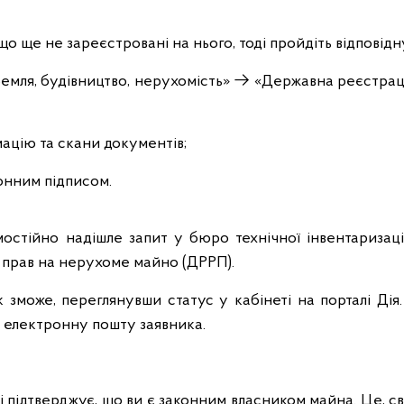
кщо ще не зареєстровані на нього, тоді пройдіть відповід
емля, будівництво, нерухомість» → «Державна реєстрац
ацію та скани документів;
онним підписом.
остійно надішле запит у бюро технічної інвентаризації 
прав на нерухоме майно (ДРРП).
к зможе, переглянувши статус у кабінеті на порталі Дія.
 електронну пошту заявника.
і підтверджує, що ви є законним власником майна. Це, 