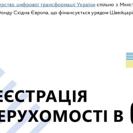
ерство цифрової трансформації України
спільно з Мініс
онду Східна Європа, що фінансується урядом Швейцарії