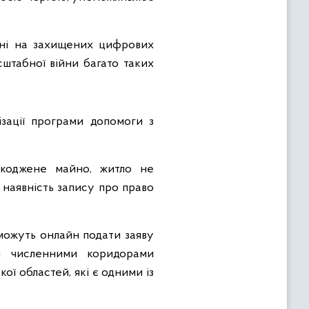
ені на захищених цифрових
сштабної війни багато таких
зації програми допомоги з
шкоджене майно, житло не
наявність запису про право
зможуть онлайн подати заяву
и численними коридорами
ої областей, які є одними із