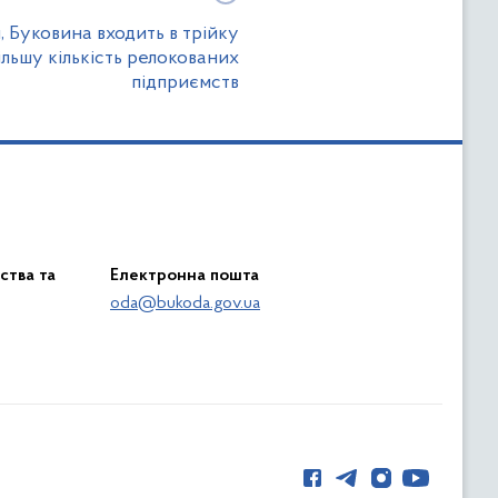
 Буковина входить в трійку
більшу кількість релокованих
підприємств
ства та
Електронна пошта
oda@bukoda.gov.ua