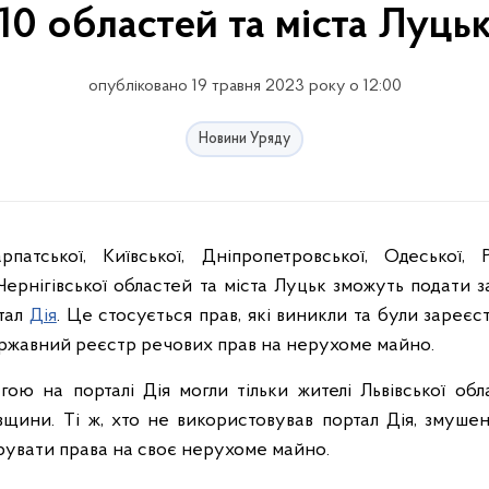
10 областей та міста Луць
опубліковано 19 травня 2023 року о 12:00
Новини Уряду
рпатської, Київської, Дніпропетровської, Одеської, Р
 Чернігівської областей та міста Луцьк зможуть подати 
тал
Дія
. Це стосується прав, які виникли та були зареєст
ржавний реєстр речових прав на нерухоме майно.
ою на порталі Дія могли тільки жителі Львівської обл
вщини. Ті ж, хто не використовував портал Дія, змушен
рувати права на своє нерухоме майно.