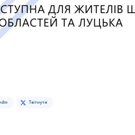
edin
Твітнути