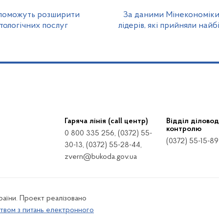
опоможуть розширити
За даними Мінекономіки,
тологічних послуг
лідерів, які прийняли най
Гаряча лінія (call центр)
Відділ діловод
контролю
0 800 335 256, (0372) 55-
(0372) 55-15-89
30-13, (0372) 55-28-44,
zvern@bukoda.gov.ua
країни. Проект реалізовано
твом з питань електронного