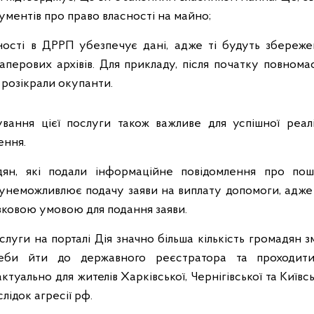
ментів про право власності на майно;
ності в ДРРП убезпечує дані, адже ті будуть збереж
 паперових архівів. Для прикладу, після початку повнома
 розікрали окупанти.
вання цієї послуги також важливе для успішної реалі
ення.
дян, які подали інформаційне повідомлення про по
унеможливлює подачу заяви на виплату допомоги, адже 
язковою умовою для подання заяви.
уги на порталі Дія значно більша кількість громадян 
реби йти до державного реєстратора та проходит
туально для жителів Харківської, Чернігівської та Київськ
ідок агресії рф.