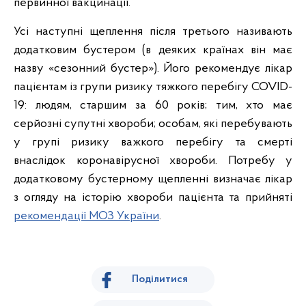
первинної вакцинації.
Усі наступні щеплення після третього називають
додатковим бустером (в деяких країнах він має
назву «сезонний бустер»). Його рекомендує лікар
пацієнтам із групи ризику тяжкого перебігу COVID-
19: людям, старшим за 60 років; тим, хто має
серйозні супутні хвороби; особам, які перебувають
у групі ризику важкого перебігу та смерті
внаслідок коронавірусної хвороби. Потребу у
додатковому бустерному щепленні визначає лікар
з огляду на історію хвороби пацієнта та прийняті
рекомендації МОЗ України
.
Поділитися