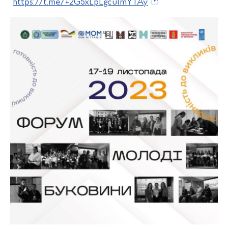
https://t.me/+2G5xLpLgculmYTAy