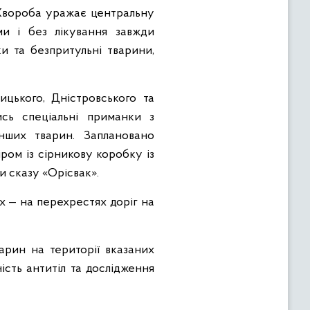
 Хвороба уражає центральну
ми і без лікування завжди
и та безпритульні тварини,
ицького, Дністровського та
ись спеціальні приманки з
нших тварин. Заплановано
ом із сірникову коробку із
и сказу «Орісвак».
ах — на перехрестях доріг на
арин на території вказаних
ість антитіл та дослідження