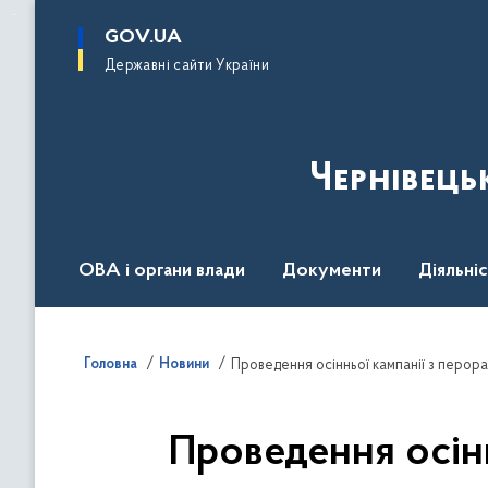
до
основного
GOV.UA
вмісту
Державні сайти України
Чернівець
ОВА і органи влади
Документи
Діяльні
Контакт центр
Пресцентр
Головна
Новини
Проведення осінньої кампанії з перорал
Проведення осінн