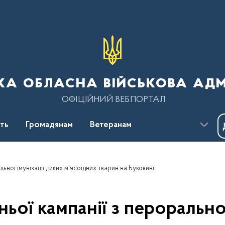
ка обласна військова адм
ОФІЦІЙНИЙ ВЕБПОРТАЛ
сть
Громадянам
Ветеранам
ьної імунізації диких м'ясоїдних тварин на Буковині
ьої кампанії з пероральної