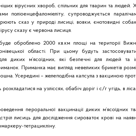
ніших вірусних хвороб, спільних для тварин та людей.
ми поліоенцефаломіеліту, супроводжується параліча
рюють сказ у природі лисиці, вовки, єнотовидні собак
русу сказу є червона лисиця.
 буде оброблено 2000 кв.км площі на території Вижн
рнівецької області. При цьому будуть застосовуват
ля диких м’ясоїдних, які безпечні для людей та і
иманок. Приманка має вигляд невеликих брикетів розмір
рошна. Усередині – желеподібна капсула з вакциною прот
озкладатися на узліссях, обабіч доріг і с/г угідь, в ліс
роведення пероральної вакцинації диких м’ясоїдних тв
стріл лисиць для дослідження сироваток крові на наявн
іомаркеру-тетрацикліну.