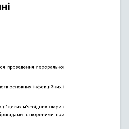
ні
ств основних інфекційних і
ації диких м'ясоїдних тварин
бригадами, створеними при