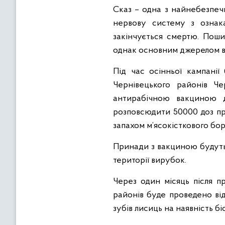
Сказ – одна з найнебезпеч
нервову систему з ознака
закінчується смертю. Поши
однак основним джерелом ві
Під час осінньої кампанії
Чернівецького районів Че
антирабічною вакциною д
розповсюдити 50000 доз пр
запахом м’ясокісткового бо
Принади з вакциною будуть р
території вирубок.
Через один місяць після п
районів буде проведено від
зубів лисиць на наявність б