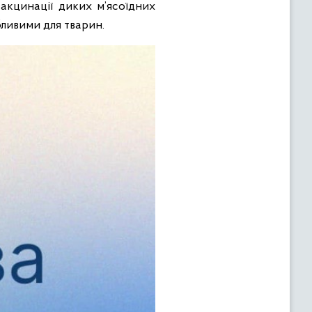
акцинації диких м’ясоїдних
бливими для тварин.