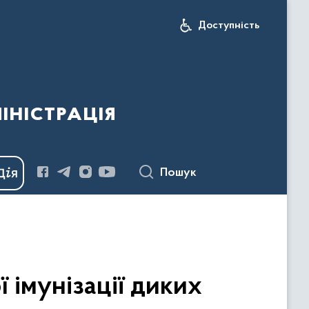
Доступність
іністрація
Пошук
 імунізації диких