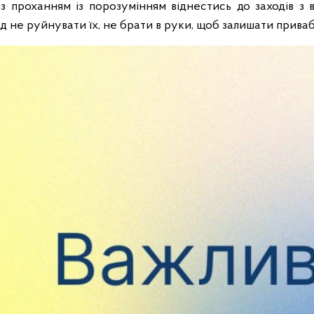
з проханням із порозумінням віднестись до заходів з в
д не руйнувати їх, не брати в руки, щоб залишати прива