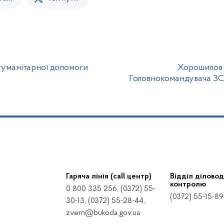
 гуманітарної допомоги
Хорошилов 
Головнокомандувача ЗС
Гаряча лінія (call центр)
Відділ діловод
контролю
0 800 335 256, (0372) 55-
(0372) 55-15-89
30-13, (0372) 55-28-44,
zvern@bukoda.gov.ua