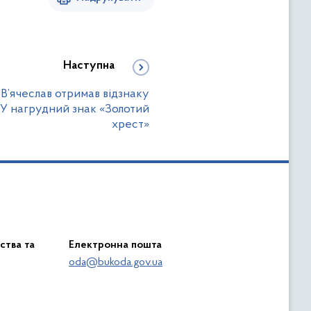
Наступна
В’ячеслав отримав відзнаку
У нагрудний знак «Золотий
хрест»
ства та
Електронна пошта
oda@bukoda.gov.ua