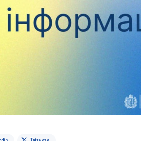
edin
Твітнути