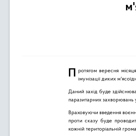
м
Протягом вересня місяця 2023 року на території Чернівецької області планується проведення пероральної
імунізації диких м'ясоїд
Даний захід буде здійснюв
паразитарних захворювань у 
Враховуючи введення воєнног
проти сказу буде проводи
кожній територіальній грома