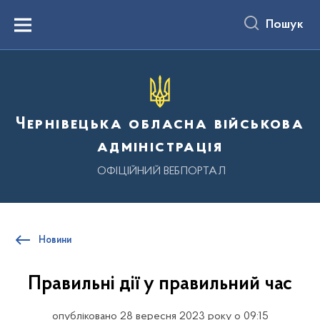
до
основного
Пошук
вмісту
Menu
Чернівецька обласна військова
адміністрація
ОФІЦІЙНИЙ ВЕБПОРТАЛ
Новини
Правильні дії у правильний час
опубліковано 28 вересня 2023 року о 09:15