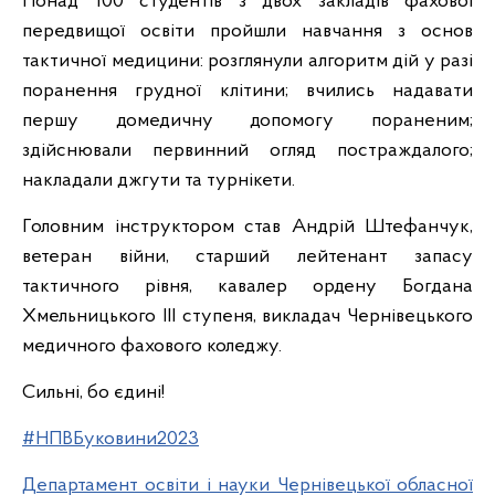
Понад 100 студентів з двох закладів фахової
передвищої освіти пройшли навчання з основ
тактичної медицини: розглянули алгоритм дій у разі
поранення грудної клітини; вчились надавати
першу домедичну допомогу пораненим;
здійснювали первинний огляд постраждалого;
накладали джгути та турнікети.
Головним інструктором став Андрій Штефанчук,
ветеран війни, старший лейтенант запасу
тактичного рівня, кавалер ордену Богдана
Хмельницького ІІІ ступеня, викладач Чернівецького
медичного фахового коледжу.
Сильні, бо єдині!
#НПВБуковини2023
Департамент освіти і науки Чернівецької обласної