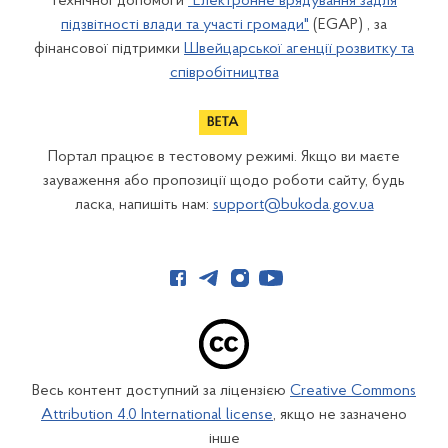
технічної допомоги
"Електронне врядування задля
підзвітності влади та участі громади"
(EGAP) , за
фінансової підтримки
Швейцарської агенції розвитку та
співробітництва
Портал працює в тестовому режимі. Якщо ви маєте
зауваження або пропозиції щодо роботи сайту, будь
ласка, напишіть нам:
support@bukoda.gov.ua
Весь контент доступний за ліцензією
Creative Commons
Attribution 4.0 International license
, якщо не зазначено
інше