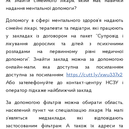
Як знайти сімейного лікаря, який має навички
надання ментальної допомоги?
Допомогу в сфері ментального здоров’я надають
сімейні лікарі, терапевти та педіатри, які працюють
у закладах із договором на пакет “Супровід і
лікування дорослих та дітей з психічними
розладами на первинному рівні медичної
допомоги”. Знайти заклад можна за допомогою
онлайн-мапи, яка доступна за посиланням
доступна за посиланням:
https://cutt.ly/xwu337x2
.
Або зателефонуйте до контакт-центру НСЗУ і
оператор підкаже найближчий заклад.
За допомогою фільтрів можна обирати область,
населений пункт чи спеціалізацію лікаря. На мапі
з’являться медзаклади, які відповідають
застосованим фільтрам. А також їх адреси та