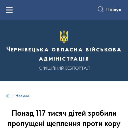
до
основного
Пошук
вмісту
Menu
Чернівецька обласна військова
адміністрація
ОФІЦІЙНИЙ ВЕБПОРТАЛ
Новини
Понад 117 тисяч дітей зробили
пропущені щеплення проти кору