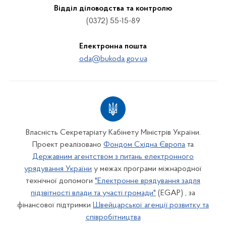
Відділ діловодства та контролю
(0372) 55-15-89
Електронна пошта
oda@bukoda.gov.ua
Власність Секретаріату Кабінету Міністрів України.
Проект реалізовано
Фондом Східна Європа
та
Державним агентством з питань електронного
урядування України
у межах програми міжнародної
технічної допомоги
"Електронне врядування задля
підзвітності влади та участі громади"
(EGAP) , за
фінансової підтримки
Швейцарської агенції розвитку та
співробітництва