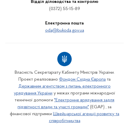
Відділ діловодства та контролю
(0372) 55-15-89
Електронна пошта
oda@bukoda.gov.ua
Власність Секретаріату Кабінету Міністрів України.
Проект реалізовано
Фондом Східна Європа
та
Державним агентством з питань електронного
урядування України
у межах програми міжнародної
технічної допомоги
"Електронне врядування задля
підзвітності влади та участі громади"
(EGAP) , за
фінансової підтримки
Швейцарської агенції розвитку та
співробітництва