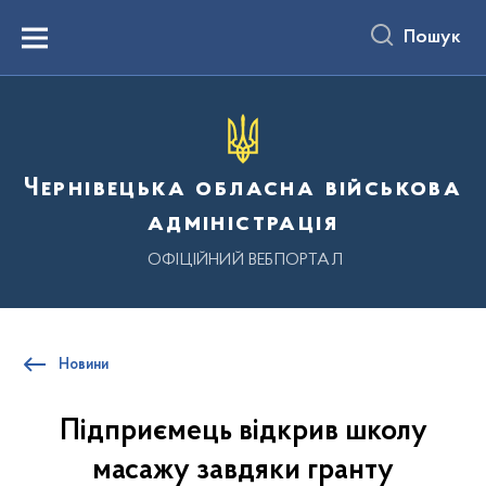
до
основного
Пошук
вмісту
Menu
Чернівецька обласна військова
адміністрація
ОФІЦІЙНИЙ ВЕБПОРТАЛ
Новини
Підприємець відкрив школу
масажу завдяки гранту