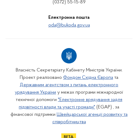
(0372) 55-15-89
Електронна пошта
oda@bukoda.gov.ua
Власність Секретаріату Кабінету Міністрів України.
Проект реалізовано
Фондом Східна Європа
та
Державним агентством з питань електронного
урядування України
у межах програми міжнародної
технічної допомоги
"Електронне врядування задля
підзвітності влади та участі громади"
(EGAP) , за
фінансової підтримки
Швейцарської агенції розвитку та
співробітництва