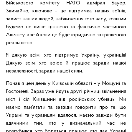
Військового комітету НАТО адмірал Бауер.
Звичайно, ключове – це підтримка наших воїнів,
захист наших людей, наближення того часу, коли ми
будемо не лише ціннісно та фактично частиною
Альянсу, але й коли це буде юридично закріпленою
реальністю.
Я дякую всім, хто підтримує Україну, українців!
Дякую всім, хто воює й працює заради нашої
незалежності, заради нашої сили.
Почав я цей день у Київській області – у Мощуні та
Гостомелі. Зараз уже йдуть другі річниці звільнення
міст і сіл Київщини від російських убивць. Ми
маємо пам’ятати та завжди говорити про те, що
Україні та українцям вдалося, маємо завжди бути
вдячними тим, хто у визначальний час не
розгубився, хто бореться, працює, хто дає Україні