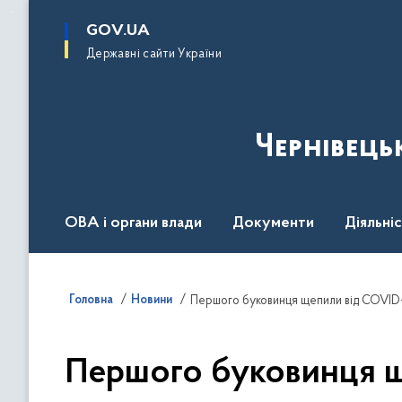
до
основного
GOV.UA
вмісту
Державні сайти України
Чернівець
ОВА і органи влади
Документи
Діяльні
Контакт центр
Пресцентр
Головна
Новини
Першого буковинця щепили від COVID-1
Першого буковинця ще