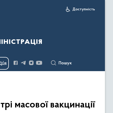
Доступність
іністрація
Пошук
рі масової вакцинації