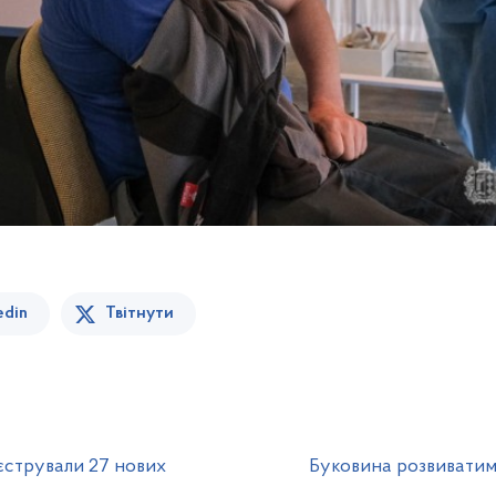
edin
Твітнути
еєстрували 27 нових
Буковина розвиватиме 