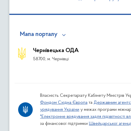
Мапа порталу
Чернівецька ОДА
58700, м. Чернівці
Власність Секретаріату Кабінету Міністрів У
Фондом Східна Європа
та
Державним агентс
урядування України
у межах програми міжнар
"Електронне врядування задля підзвітності вл
за фінансової підтримки
Швейцарської агенції