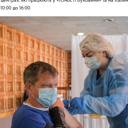
х центрах, які працюють у «Юності Буковини» та на Калин
0:00 до 16:00.