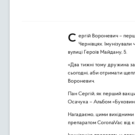
Сергій Вороневич – перший буковинець, який отримав щеплення від COVID-19 у центрі масової вакцинації у
Чернівцях. Імунізували
вулиці Героїв Майдану, 5.
«Два тижні тому дружина за
сьогодні, аби отримати щепл
Вороневич.
Пан Сергій, як перший вакц
Осачука – Альбом «Буковин
Нагадаємо, цими вихідними 
препаратом CoronaVac від к