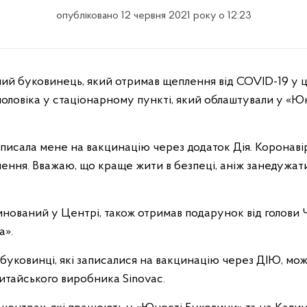
опубліковано 12 червня 2021 року о 12:23
 чоловіка у стаціонарному пункті, який облаштували у «Ю
писала мене на вакцинацію через додаток Дія. Коронавір
ення. Вважаю, що краще жити в безпеці, аніж занедужати
инований у Центрі, також отримав подарунок від голови
а».
буковинці, які записалися на вакцинацію через ДІЮ, м
итайського виробника Sinovac.