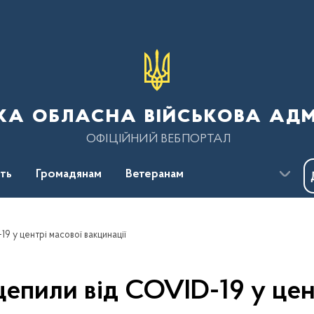
ка обласна військова адм
ОФІЦІЙНИЙ ВЕБПОРТАЛ
сть
Громадянам
Ветеранам
9 у центрі масової вакцинації
пили від COVID-19 у цент