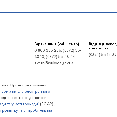
Гаряча лінія (call центр)
Відділ діловод
контролю
0 800 335 256, (0372) 55-
(0372) 55-15-89
30-13, (0372) 55-28-44,
zvern@bukoda.gov.ua
країни. Проект реалізовано
твом з питань електронного
одної технічної допомоги
ади та участі громади"
(EGAP) ,
 розвитку та співробітництва