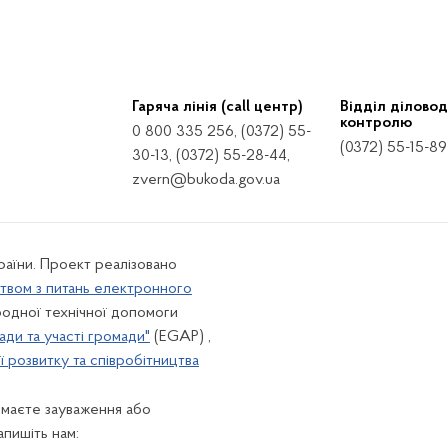
Гаряча лінія (call центр)
Відділ діловод
контролю
0 800 335 256, (0372) 55-
(0372) 55-15-89
30-13, (0372) 55-28-44,
zvern@bukoda.gov.ua
країни. Проект реалізовано
твом з питань електронного
одної технічної допомоги
ади та участі громади"
(EGAP) ,
 розвитку та співробітництва
 маєте зауваження або
апишіть нам: