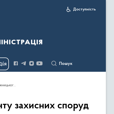
Доступність
іністрація
Пошук
Перевірив виконання робіт капітального ремонту захисних споруд цивільного захисту у Вашківцях та Банилові Вижницького району
нту захисних споруд