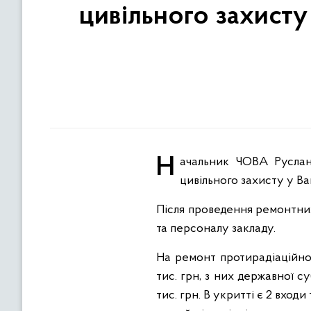
цивільного захисту
Начальник ЧОВА Руслан Запаранюк: Перевірив виконання робіт капітального ремонту захисних споруд
цивільного захисту у В
Після проведення ремонтних
та персоналу закладу.
На ремонт протирадіаційног
тис. грн, з них державної с
тис. грн. В укритті є 2 вхо