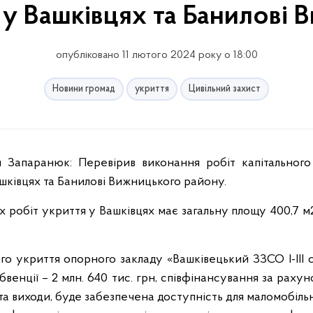
 у Вашківцях та Банилові
опубліковано 11 лютого 2024 року о 18:00
Новини громад
укриття
Цивільний захист
ашківцях та Банилові Вижницького району.
 робіт укриття у Вашківцях має загальну площу 400,7 м2
о укриття опорного закладу «Вашківецький ЗЗСО І-ІІІ 
убвенції – 2 млн. 640 тис. грн, співфінансування за рах
ди та виходи, буде забезпечена доступність для маломобіл