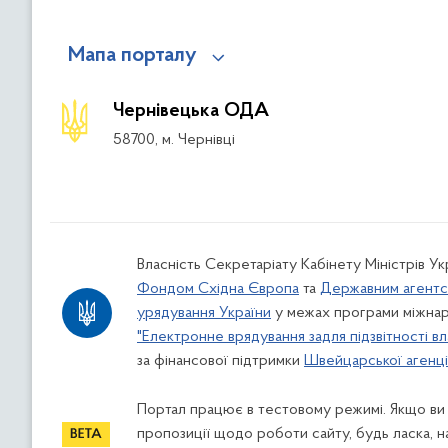
Мапа порталу
Чернівецька ОДА
58700, м. Чернівці
Власність Секретаріату Кабінету Міністрів У
Фондом Східна Європа
та
Державним агентс
урядування України
у межах програми міжнар
"Електронне врядування задля підзвітності вл
за фінансової підтримки
Швейцарської агенції
Портал працює в тестовому режимі. Якщо ви
пропозиції щодо роботи сайту, будь ласка, н