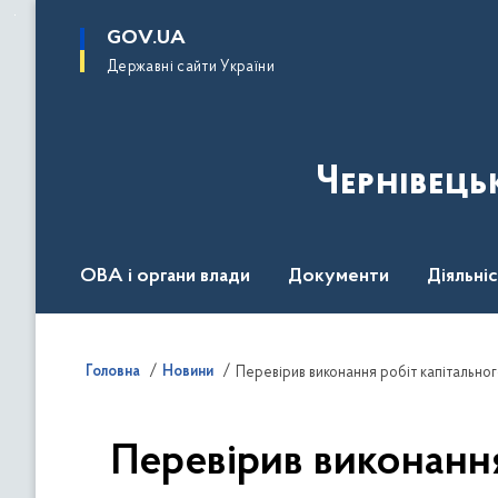
до
основного
GOV.UA
вмісту
Державні сайти України
Чернівець
ОВА і органи влади
Документи
Діяльні
Контакт центр
Пресцентр
Головна
Новини
Перевірив виконанн