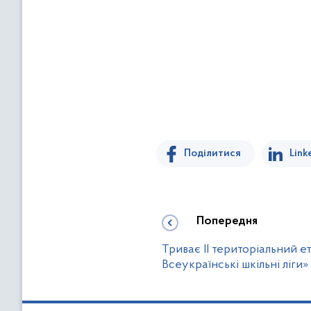
Поділитися
Link
Попередня
Триває ІІ територіальний ет
Всеукраїнські шкільні ліги»