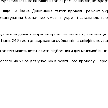
оефективність, встановлені три окремі санвузли, комфорт
 ліцеї ім. Івана Діяконюка також провели ремонт укр
лаштування безпечних умов. В укритті загальною п
до законодавчих норм енергоефективності, вентиляції, 
1 млн. 249 тис. грн державної субвенції та співфінансува
криттях мають встановити підйомники для маломобільних
зпечних умов для учасників освітнього процесу – пріо