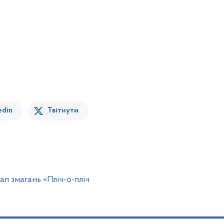
edin
Твітнути
ап змагань «Пліч-о-пліч