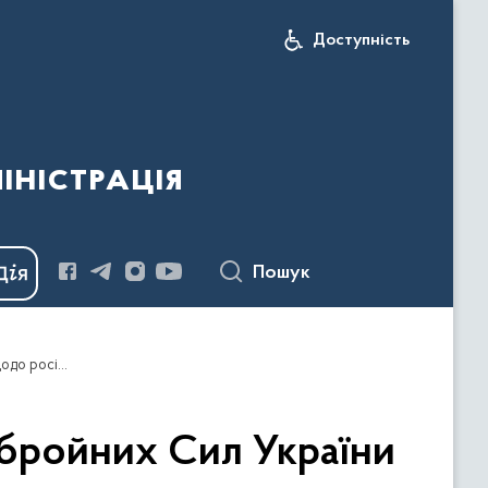
Доступність
іністрація
Пошук
Оперативна інформація Генерального Штабу Збройних Сил України станом на 06:00 23 листопада 2023 року щодо російського вторгнення
бройних Сил України