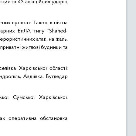
них та 43 авіаційних ударів,
них пунктах. Також, в ніч на
дарних БпЛА типу “Shahed-
ерористичних атак, на жаль,
 приватні житлові будинки та
елівка Харківської області;
дропіль, Авдіївка, Вугледар
ої, Сумської, Харківської,
ках оперативна обстановка