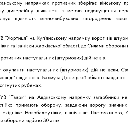
анському напрямках противник зберігає військову п
вну диверсійну діяльність з метою недопущення пер
рощує щільність мінно-вибухових загороджень взд
УВ “Хортиця” на Куп’янському напрямку ворог вів штурмо
вки та Іванівки Харківської області, де Силами оборони в
отивник наступальних (штурмових) дій не вів.
 окупанти наступальних (штурмових) дій не вели. 
ві дії південніше Бахмута Донецької області, завдають в
осягнутих рубежах.
ОСУВ “Таврія” на Авдіївському напрямку загарбники н
 стійко тримають оборону, завдаючи ворогу значних
а східніше Новобахмутівки, північніше Ласточкиного, 
и оборони відбито 30 атак.