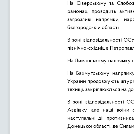
На Сіверському та Слобож
районах, проводить акти
загрозливі напрямки, на
бєлгородській області.
В зоні відповідальності ОС
північно-східніше Петропавлі
На Лиманському напрямку пр
На Бахмутському напрямку
України продовжують штурмо
техніці, закріплюються на д
В зоні відповідальності 
Авдіївку, але наші воїни
наступальні дії противник
Донецької області, де Силам