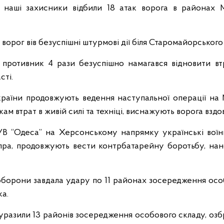
 наші захисники відбили 18 атак ворога в районах М
орог вів безуспішні штурмові дії біля Старомайорського 
 противник 4 рази безуспішно намагався відновити вт
сті.
аїни продовжують ведення наступальної операції на 
м втрат в живій силі та техніці, виснажують ворога вздовж
СУВ “Одеса” на Херсонському напрямку українські воїн
іпра, продовжують вести контрбатарейну боротьбу, на
оборони завдала удару по 11 районах зосередження осо
ка.
уразили 13 районів зосередження особового складу, озбр