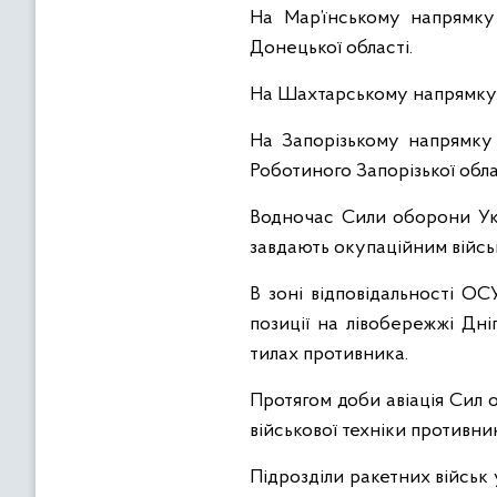
На Мар’їнському напрямку
Донецької області.
На Шахтарському напрямку в
На Запорізькому напрямку
Роботиного Запорізької обла
Водночас Сили оборони Укр
завдають окупаційним війська
В зоні відповідальності О
позиції на лівобережжі Дн
тилах противника.
Протягом доби авіація Сил 
військової техніки противни
Підрозділи ракетних військ 