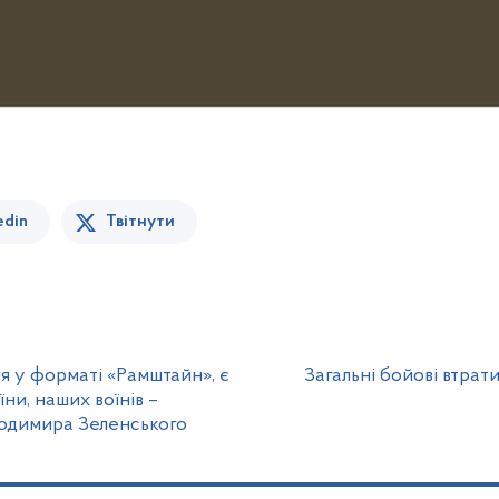
edin
Твітнути
я у форматі «Рамштайн», є
Загальні бойові втрат
ни, наших воїнів –
одимира Зеленського