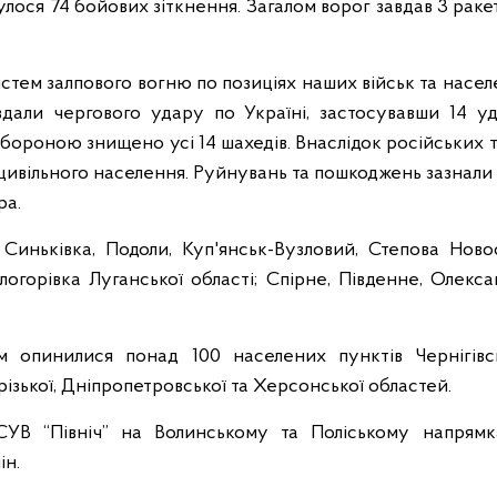
лося 74 бойових зіткнення. Загалом ворог завдав 3 ракет
стем залпового вогню по позиціях наших військ та населе
вдали чергового удару по Україні, застосувавши 14 у
обороною знищено усі 14 шахедів. Внаслідок російських т
 цивільного населення. Руйнувань та пошкоджень зазнали
ра.
 Синьківка, Подоли, Куп'янськ-Вузловий, Степова Новос
логорівка Луганської області; Спірне, Південне, Олексан
 опинилися понад 100 населених пунктів Чернігівськ
різької, Дніпропетровської та Херсонської областей.
ОСУВ “Північ” на Волинському та Поліському напрям
ін.