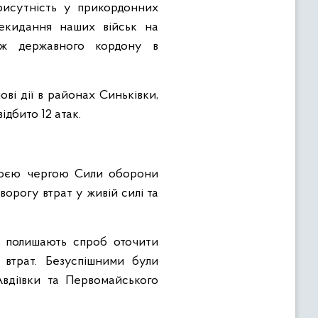
рисутність у прикордонних
екидання наших військ на
овж державного кордону в
ві дії в районах Синьківки,
ідбито 12 атак.
Своєю чергою Сили оборони
орогу втрат у живій силі та
е полишають спроб оточити
 втрат. Безуспішними були
Авдіївки та Первомайського