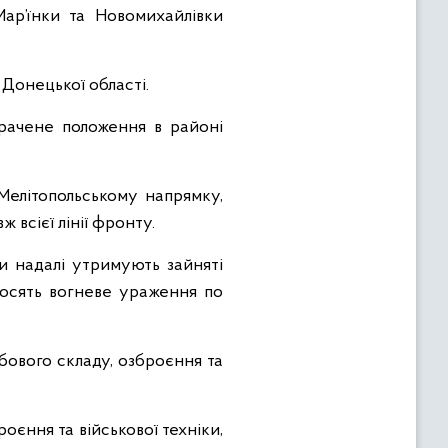
ар’їнки та Новомихайлівки
Донецької області.
рачене положення в районі
Мелітопольському напрямку,
 всієї лінії фронту.
и надалі утримують зайняті
носять вогневе ураження по
бового складу, озброєння та
оєння та військової техніки,