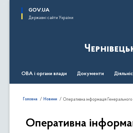
до
основного
GOV.UA
вмісту
Державні сайти України
Чернівець
ОВА і органи влади
Документи
Діяльні
Контакт центр
Пресцентр
Головна
Новини
Оперативна інформа