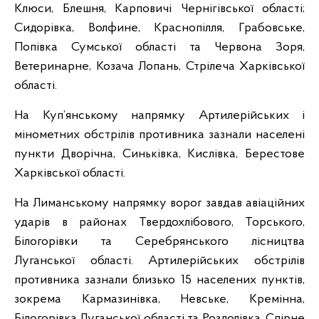
Клюси, Блешня, Карповичі Чернігівської області;
Сидорівка, Волфине, Краснопілля, Грабовське,
Попівка Сумської області та Червона Зоря,
Ветеринарне, Козача Лопань, Стрілеча Харківської
області.
На Куп’янському напрямку Артилерійських і
мінометних обстрілів противника зазнали населені
пункти Дворічна, Синьківка, Кислівка, Берестове
Харківської області.
На Лиманському напрямку ворог завдав авіаційних
ударів в районах Твердохлібового, Торського,
Білогорівки та Серебрянського лісництва
Луганської області. Артилерійських обстрілів
противника зазнали близько 15 населених пунктів,
зокрема Кармазинівка, Невське, Кремінна,
Білогорівка Луганської області та Роздолівка, Спірне