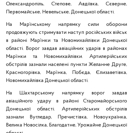
Олександропіль, Степове, Авдіївка, Сєверне,
Первомайське, Невельське, Донецької області.
На Мар’їнському напрямку сили оборони
продовжують стримувати наступ російських військ
в районі Мар’їнки та Новомихайлівки Донецької
області. Ворог завдав авіаційних ударів в районах
Мар’їнки та Новомихайлівки. Артилерійських
обстрілів зазнали населені пункти Желанне Друге,
Красногорівка, Мар’їнка, Побєда, Єлизаветівка,
Новомихайлівка Донецької області.
На Шахтарському напрямку ворог завдав
авіаційного удару в районі Старомайорського
Донецької області. Артилерійських обстрілів
зазнали Вугледар, Пречистівка, Новоукраїнка,
Велика Новосілка, Благодатне, Урожайне Донецької