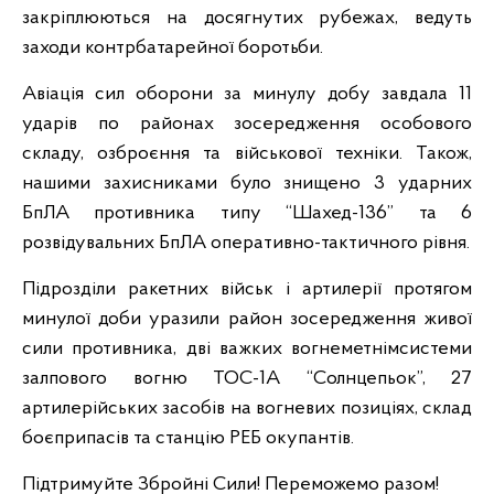
закріплюються на досягнутих рубежах, ведуть
заходи контрбатарейної боротьби.
Авіація сил оборони за минулу добу завдала 11
ударів по районах зосередження особового
складу, озброєння та військової техніки. Також,
нашими захисниками було знищено 3 ударних
БпЛА противника типу “Шахед-136” та 6
розвідувальних БпЛА оперативно-тактичного рівня.
Підрозділи ракетних військ і артилерії протягом
минулої доби уразили район зосередження живої
сили противника, дві важких вогнеметнімсистеми
залпового вогню ТОС-1А “Солнцепьок”, 27
артилерійських засобів на вогневих позиціях, склад
боєприпасів та станцію РЕБ окупантів.
Підтримуйте Збройні Сили! Переможемо разом!