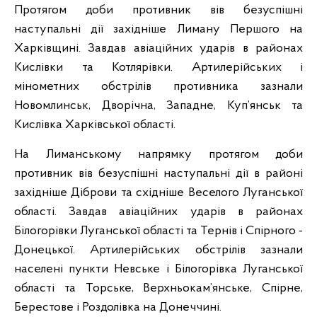
Протягом доби противник вів безуспішні
наступальні дії західніше Лиману Першого на
Харківщині. Завдав авіаційних ударів в районах
Кислівки та Котлярівки. Артилерійських і
мінометних обстрілів противника зазнали
Новомлинськ, Дворічна, Западне, Куп’янськ та
Кислівка Харківської області.
На Лиманському напрямку протягом доби
противник вів безуспішні наступальні дії в районі
західніше Діброви та східніше Веселого Луганської
області. Завдав авіаційних ударів в районах
Білогорівки Луганської області та Тернів і Спірного -
Донецької. Артилерійських обстрілів зазнали
населені пункти Невське і Білогорівка Луганської
області та Торське, Верхньокам’янське, Спірне,
Берестове і Роздолівка на Донеччині.