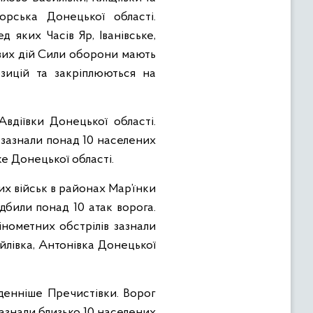
орська Донецької області.
 яких Часів Яр, Іванівське,
ових дій Сили оборони мають
озицій та закріплюються на
вдіївки Донецької області.
 зазнали понад 10 населених
е Донецької області.
 військ в районах Мар’їнки
дбили понад 10 атак ворога.
інометних обстрілів зазнали
йлівка, Антонівка Донецької
денніше Пречистівки. Ворог
зазнали близько 10 населених