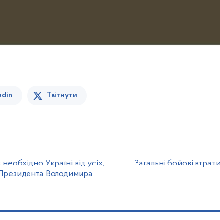
edin
Твітнути
 необхідно Україні від усіх,
Загальні бойові втрат
я Президента Володимира