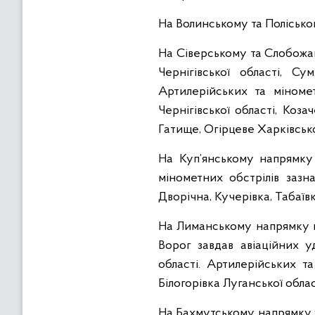
На Волинському та Полісько
На Сіверському та Слобожан
Чернігівської області, Су
Артилерійських та міномет
Чернігівської області, Коз
Гатище, Огірцеве Харківсько
На Куп’янському напрямку
мінометних обстрілів зазн
Дворічна, Кучерівка, Табаївк
На Лиманському напрямку на
Ворог завдав авіаційних уд
області. Артилерійських т
Білогорівка Луганської облас
На Бахмутському напрямку у