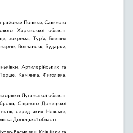
в районах Попівки, Сального
ового Харківської області.
це, зокрема, Тур’я, Блешня
инарне, Вовчанськ, Бударки,
ьківки. Артилерійських та
ерше, Кам’янка, Фиголівка,
горівки Луганської області.
Діброви, Спірного Донецької
нктів, серед яких Невське,
олівка Донецької області.
ово-Василівки, Кліщіївки та