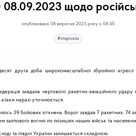
0 08.09.2023 щодо російсь
опубліковано 08 вересня 2023 року о 08:45
#stoprussia
едерація завдала чергового ракетно-авіаційного удару 
ї атаки наразі уточнюється.
лось 39 бойових зіткнень. Ворог завдав 7 ракетних, 74 ав
ем залпового вогню по позиціях наших військ та населени
ході та півдні України залишається складною.