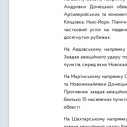
Андріївки Донецької обла
Артилерійських та мінометн
Кліщіївка, Нью-Йорк, Півні
частковий успіх на півден
досягнутих рубежах.
На Авдіївському напрямку 
Завдав авіаційного удару п
пунктів, серед яких Новокал
На Мар’їнському напрямку 
та Новомихайлівки Донецько
Противник завдав авіаційно
близько 15 населених пункт
області.
На Шахтарському напрямку 
завдав авіаційного удару бі