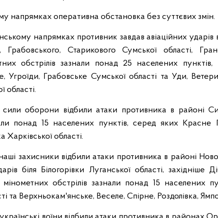
му напрямках оперативна обстановка без суттєвих змін.
ському напрямках противник завдав авіаційних ударів 
м, Грабовського, Старикового Сумської області, Гран
них обстрілів зазнали понад 25 населених пунктів, 
аче, Угроїди, Грабовське Сумської області та Уди, Ветер
ї області.
 сили оборони відбили атаки противника в районі Син
али понад 15 населених пунктів, серед яких Красне П
а Харківської області.
ші захисники відбили атаки противника в районі Новоє
арів біля Білогорівки Луганської області, західніше 
а мінометних обстрілів зазнали понад 15 населених пу
ті та Верхньокам'янське, Веселе, Спірне, Роздолівка, Ямп
країнські воїни відбили атаки противника в районах Оріх