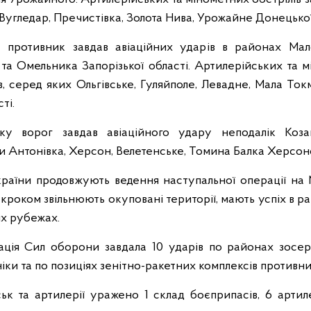
 Вугледар, Пречистівка, Золота Нива, Урожайне Донецької
 противник завдав авіаційних ударів в районах Мало
та Омельника Запорізької області. Артилерійських та м
, серед яких Ольгівське, Гуляйполе, Левадне, Мала Токм
ті.
у ворог завдав авіаційного удару неподалік Козац
и Антонівка, Херсон, Велетенське, Томина Балка Херсонс
аїни продовжують ведення наступальної операції на 
кроком звільнюють окуповані території, мають успіх в р
их рубежах.
ація Сил оборони завдала 10 ударів по районах зосе
ніки та по позиціях зенітно-ракетних комплексів противни
ьк та артилерії уражено 1 склад боєприпасів, 6 артил