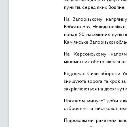
пунктів, серед яких Водяне,
На Запорізькому напрямку
Роботиного, Новоданилівки 
понад 20 населених пунктів
Кам’янське Запорізької облас
На Херсонському напрямк
мінометних обстрілів зазнал
Водночас Сили оборони Укр
знищують ворога та крок за 
закріплюються на досягнут
Протягом минулої доби аві
озброєння та військової тех
Підрозділами ракетних війс