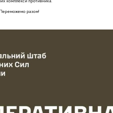
тних комплекси противника.
 Переможемо разом!