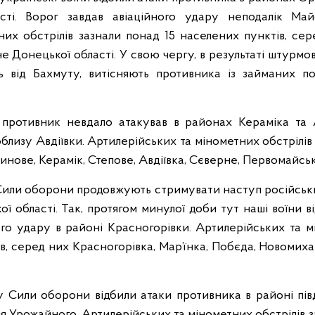
сті. Ворог завдав авіаційного удару неподалік Май
их обстрілів зазнали понад 15 населених пунктів, серед
чне Донецької області. У свою чергу, в результаті штурм
ь від Бахмуту, витісняють противника із займаних п
противник невдало атакував в районах Кераміка та А
облизу Авдіївки. Артилерійських та мінометних обстрілів
инове, Керамік, Степове, Авдіївка, Сєверне, Первомайськ
Сили оборони продовжують стримувати наступ російських
ї області. Так, протягом минулої доби тут наші воїни ві
го удару в районі Красногорівки. Артилерійських та м
ів, серед них Красногорівка, Мар’їнка, Побєда, Новомиха
Сили оборони відбили атаки противника в районі пів
ля Урожайного. Артилерійських та мінометних обстрілів 