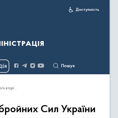
Доступність
іністрація
Пошук
Оперативна інформація Генерального Штабу Збройних Сил України станом на 06:00 08.09.2023 щодо російського вторгнення
бройних Сил України