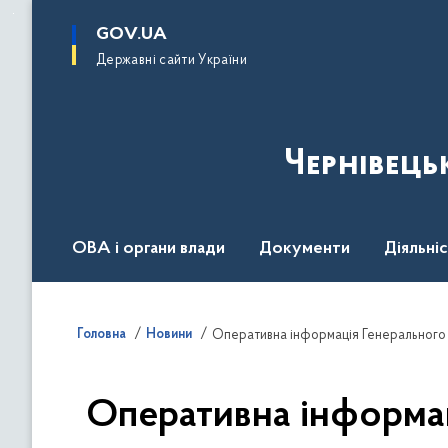
до
основного
GOV.UA
вмісту
Державні сайти України
Чернівець
ОВА і органи влади
Документи
Діяльні
Контакт центр
Пресцентр
Головна
Новини
Оперативна інформа