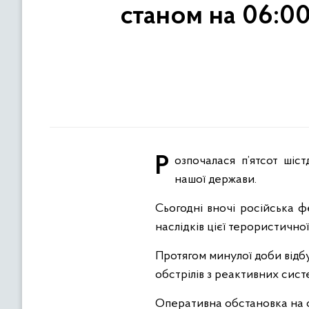
станом на 06:0
Розпочалася п’ятсот шістдесят друга доба широкомасштабної збройної агресії російської федерації проти
нашої держави.
Сьогодні вночі російська ф
наслідків цієї терористично
Протягом минулої доби відбу
обстрілів з реактивних сист
Оперативна обстановка на с