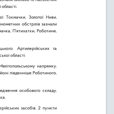
 області.
ї Токмачки, Золотої Ниви,
інометних обстрілів зазнали
ачка, П’ятихатки, Роботине,
ького. Артилерійських та
ької області.
Мелітопольському напрямку,
айоні південніше Роботиного,
редження особового складу,
ка.
ерійських засобів, 2 пункти