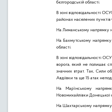
бєлгородській області.
В зоні відповідальності ОСУ
районах населених пунктів С
На Лиманському напрямку на
На Бахмутському напрямку у
області.
В зоні відповідальності ОС
ворога, який не полишає с
значних втрат. Так, Сили 
Авдіївки та ще 15 атак непо
На Мар’їнському напрям
Новомихайлівки Донецької об
На Шахтарському напрямку 