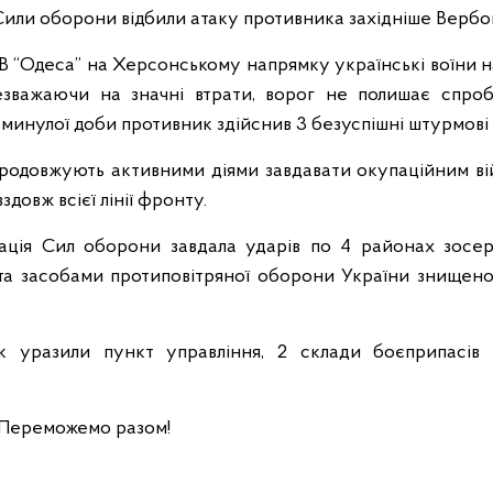
или оборони відбили атаку противника західніше Вербово
УВ “Одеса” на Херсонському напрямку українські воїни н
зважаючи на значні втрати, ворог не полишає спроб 
минулої доби противник здійснив 3 безуспішні штурмові д
родовжують активними діями завдавати окупаційним війс
здовж всієї лінії фронту.
іація Сил оборони завдала ударів по 4 районах зосе
та засобами протиповітряної оборони України знищено
ьк уразили пункт управління, 2 склади боєприпасів 
 Переможемо разом!