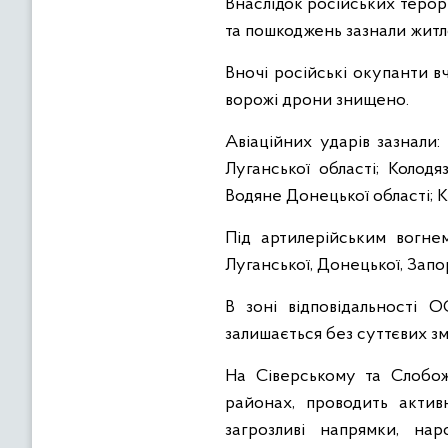
Внаслідок російських терори
та пошкоджень зазнали житло
Вночі російські окупанти в
ворожі дрони знищено.
Авіаційних ударів зазнали:
Луганської області; Колодя
Водяне Донецької області; К
Під артилерійським вогнем
Луганської, Донецької, Запо
В зоні відповідальності 
залишається без суттєвих зм
На Сіверському та Слобож
районах, проводить акти
загрозливі напрямки, на