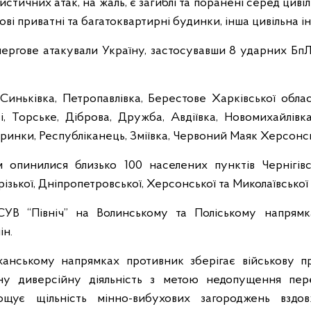
стичних атак, на жаль, є загиблі та поранені серед цив
ві приватні та багатоквартирні будинки, інша цивільна 
чергове атакували Україну, застосувавши 8 ударних БпЛА
 Синьківка, Петропавлівка, Берестове Харківської обла
зі, Торське, Діброва, Дружба, Авдіївка, Новомихайлівка,
ринки, Республіканець, Зміївка, Червоний Маяк Херсонсь
 опинилися близько 100 населених пунктів Чернігівськ
різької, Дніпропетровської, Херсонської та Миколаївської
ОСУВ “Північ” на Волинському та Поліському напрям
ін.
анському напрямках противник зберігає військову п
вну диверсійну діяльність з метою недопущення пер
рощує щільність мінно-вибухових загороджень взд