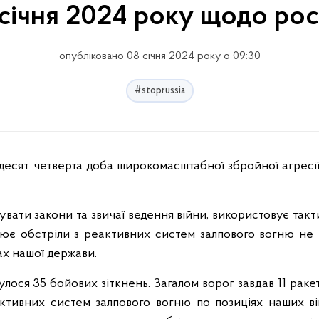
 січня 2024 року щодо рос
опубліковано 08 січня 2024 року о 09:30
#stoprussia
вати закони та звичаї ведення війни, використовує такт
снює обстріли з реактивних систем залпового вогню не т
ах нашої держави.
лося 35 бойових зіткнень. Загалом ворог завдав 11 ракет
активних систем залпового вогню по позиціях наших ві