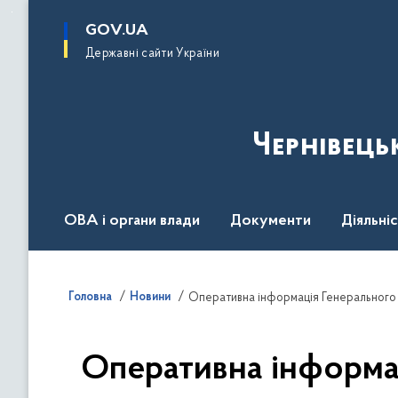
до
основного
GOV.UA
вмісту
Державні сайти України
Чернівець
ОВА і органи влади
Документи
Діяльні
Контакт центр
Пресцентр
Головна
Новини
Оперативна інформа