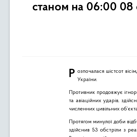
станом на 06:00 08
Розпочалася шістсот вісімдесят четверта доба широкомасштабної збройної агресії російської федерації проти
України.
Противник продовжує ігнору
та авіаційних ударів, здій
численних цивільних об’єкт
Протягом минулої доби відбу
здійснив 53 обстріли з ре