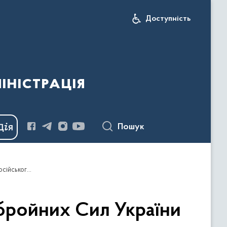
Доступність
іністрація
Пошук
Оперативна інформація Генерального штабу Збройних Сил України станом на 06:00 08 січня 2024 року щодо російського вторгнення
бройних Сил України