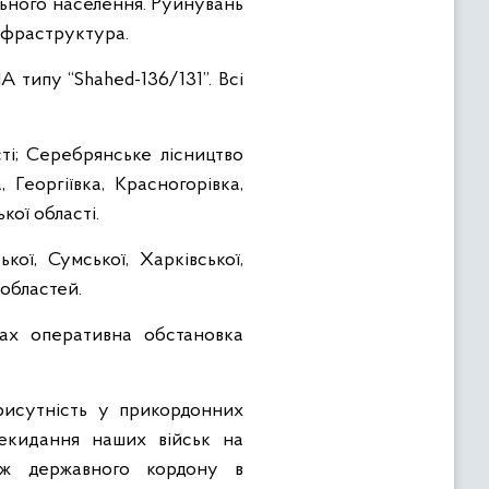
ільного населення. Руйнувань
інфраструктура.
 типу “Shahed-136/131”. Всі
сті; Серебрянське лісництво
 Георгіївка, Красногорівка,
кої області.
ої, Сумської, Харківської,
 областей.
ках оперативна обстановка
рисутність у прикордонних
екидання наших військ на
овж державного кордону в