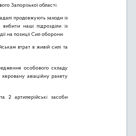
го Запорізької області.
адалі продовжують заходи із
вибити наші підрозділи із
ії на позиції Сил оборони.
ькам втрат в живій силі та
редження особового складу
 керовану авіаційну ракету
та 2 артилерійські засоби