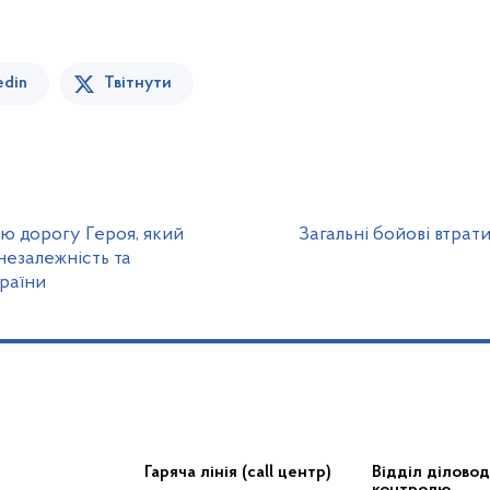
edin
Твітнути
ю дорогу Героя, який
Загальні бойові втрат
 незалежність та
країни
Гаряча лінія (call центр)
Відділ діловод