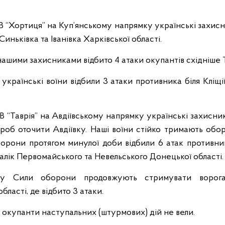
В “Хортиця” на Куп’янському напрямку українські захисн
иньківка та Іванівка Харківської області.
шими захисниками відбито 4 атаки окупантів східніше Т
країнські воїни відбили 3 атаки противника біля Кліщі
УВ “Таврія” на Авдіївському напрямку українські захис
проб оточити Авдіївку. Наші воїни стійко тримають обо
оборони протягом минулої доби відбили 6 атак противни
далік Первомайського та Невельського Донецької області.
ку Сили оборони продовжують стримувати ворог
ласті, де відбито 3 атаки.
окупанти наступальних (штурмових) дій не вели.