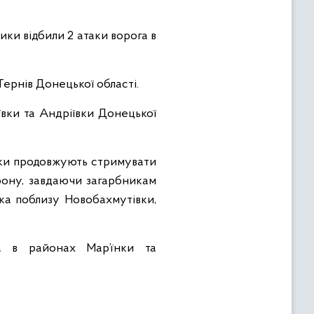
ики відбили 2 атаки ворога в
ернів Донецької області.
ївки та Андріївки Донецької
ники продовжують стримувати
рону, завдаючи загарбникам
ка поблизу Новобахмутівки,
а в районах Мар’їнки та