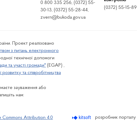
контролю
0 800 335 256, (0372) 55-
(0372) 55-15-89
30-13, (0372) 55-28-44,
zvern@bukoda.gov.ua
країни. Проект реалізовано
твом з питань електронного
одної технічної допомоги
ади та участі громади"
(EGAP) ,
 розвитку та співробітництва
 маєте зауваження або
апишіть нам:
розробник порталу
e Commons Attribution 4.0