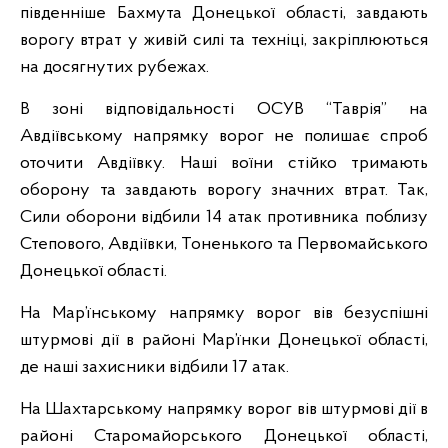
південніше Бахмута Донецької області, завдають
ворогу втрат у живій силі та техніці, закріплюються
на досягнутих рубежах.
В зоні відповідальності ОСУВ “Таврія” на
Авдіївському напрямку ворог не полишає спроб
оточити Авдіївку. Наші воїни стійко тримають
оборону та завдають ворогу значних втрат. Так,
Сили оборони відбили 14 атак противника поблизу
Степового, Авдіївки, Тоненького та Первомайського
Донецької області.
На Мар’їнському напрямку ворог вів безуспішні
штурмові дії в районі Мар’їнки Донецької області,
де наші захисники відбили 17 атак.
На Шахтарському напрямку ворог вів штурмові дії в
районі Старомайорського Донецької області,