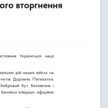
кого вторгнення
альних дій наших військ на
ктів: Дудчани, П’ятихатки,
 Бобровий Кут, Безіменне і
 безпеки операції, офіційне