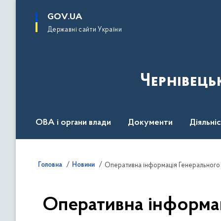
до
основного
GOV.UA
вмісту
Державні сайти України
Чернівець
ОВА і органи влади
Документи
Діяльні
Контакт центр
Пресцентр
Головна
Новини
Оперативна інформа