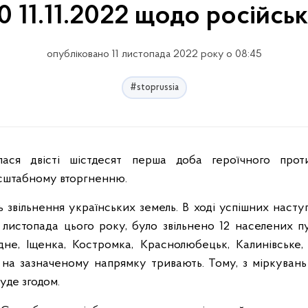
0 11.11.2022 щодо російсь
опубліковано 11 листопада 2022 року о 08:45
#stoprussia
сштабному вторгненню.
звільнення українських земель. В ході успішних наступ
листопада цього року, було звільнено 12 населених пун
дне, Іщенка, Костромка, Краснолюбецьк, Калинівське,
ї на зазначеному напрямку тривають. Тому, з міркувань
уде згодом.