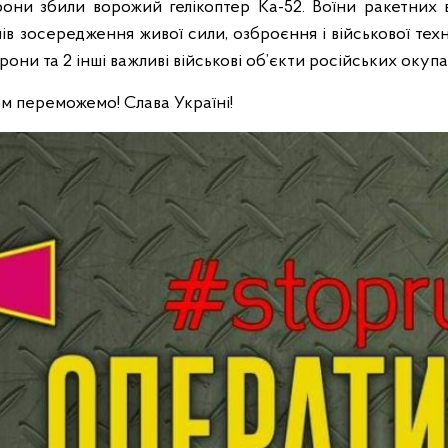
ни збили ворожий гелікоптер Ка-52. Воїни ракетних ві
ів зосередження живої сили, озброєння і військової техн
они та 2 інші важливі військові об’єкти російських окупа
ом переможемо! Слава Україні!