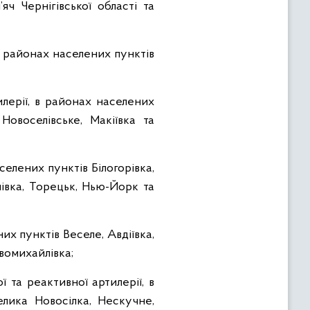
ч Чернігівської області та
в районах населених пунктів
илерії, в районах населених
 Новоселівське, Макіївка та
селених пунктів Білогорівка,
мівка, Торецьк, Нью-Йорк та
них пунктів Веселе, Авдіївка,
вомихайлівка;
ї та реактивної артилерії, в
елика Новосілка, Нескучне,