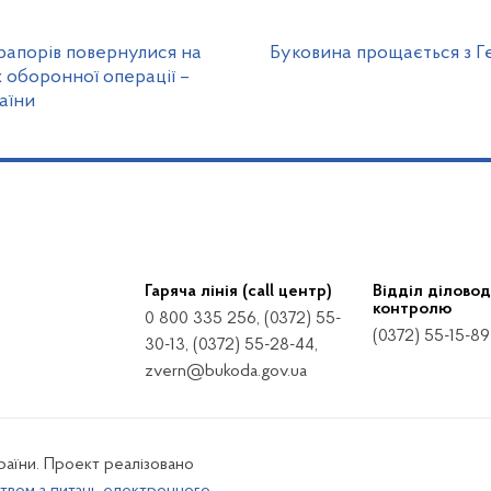
рапорів повернулися на
Буковина прощається з Ге
 оборонної операції –
аїни
Гаряча лінія (call центр)
Відділ діловод
контролю
0 800 335 256, (0372) 55-
(0372) 55-15-89
30-13, (0372) 55-28-44,
zvern@bukoda.gov.ua
країни. Проект реалізовано