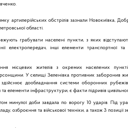
евченко.
ку артилерійських обстрілів зазнали Новокиївка, Добра
петровської області.
овжують грабувати населені пункти, з яких відступают
нії електропередач, інші елементи транспортної та
ння місцевих жителів з окремих населених пункт
рсонщини. У селищі Зеленівка противник заборонив жи
 здійснює дообладнання системи оборонних рубежів.
 та елементи інфраструктури, є факти підривів цивільно
гом минулої доби завдала по ворогу 10 ударів. Під ур
ду, озброєння та військової техніки, а також 3 позиції 