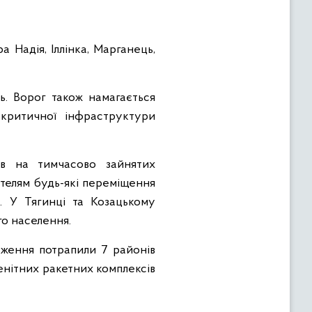
 Надія, Іллінка, Марганець,
ь. Ворог також намагається
 критичної інфраструктури
ів на тимчасово зайнятих
телям будь-які переміщення
 У Тягинці та Козацькому
го населення.
аження потрапили 7 районів
зенітних ракетних комплексів