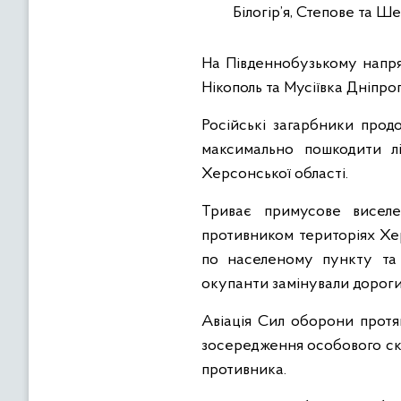
Білогір’я, Степове та Ш
На Південнобузькому напрям
Нікополь та Мусіївка Дніпро
Російські загарбники прод
максимально пошкодити лі
Херсонської області.
Триває примусове виселе
противником територіях Хе
по населеному пункту та
окупанти замінували дороги
Авіація Сил оборони протя
зосередження особового скла
противника.