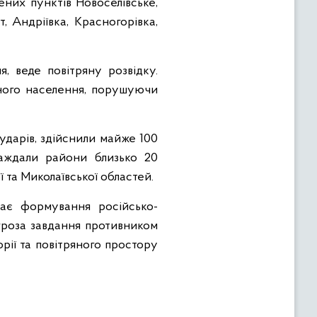
них пунктів Новоселівське,
т, Андріївка, Красногорівка,
я, веде повітряну розвідку.
ьного населення, порушуючи
ударів, здійснили майже 100
раждали райони близько 20
ї та Миколаївської областей.
ває формування російсько-
агроза завдання противником
орії та повітряного простору