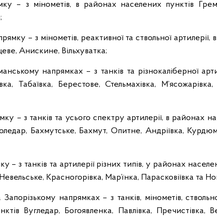
ку – з мінометів, в районах населених пунктів Грем’я
;
ямку – з мінометів, реактивної та ствольної артилерії, 
цеве, Анискине, Вільхуватка;
анському напрямках – з танків та різнокаліберної арт
івка, Табаївка, Берестове, Стельмахівка, М’ясожарівка,
ку – з танків та усього спектру артилерії, в районах на
 Соледар, Бахмутське, Бахмут, Опитне, Андріївка, Курдю
у – з танків та артилерії різних типів, у районах населе
евельське, Красногорівка, Мар’їнка, Парасковіївка та Но
 Запорізькому напрямках – з танків, мінометів, ствольно
ктів Вугледар, Богоявленка, Павлівка, Пречистівка, В