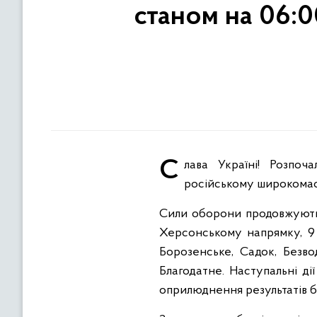
станом на 06:0
Слава Україні! Розпочалася двісті шістдесят перша доба героїчного протистояння Української нації
російському широкома
Сили оборони продовжують 
Херсонському напрямку, 9 
Борозенське, Садок, Безво
Благодатне. Наступальні ді
оприлюднення результатів б