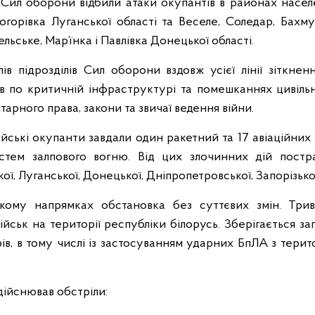
 Сил оборони відбили атаки окупантів в районах населе
логорівка Луганської області та Веселе, Соледар, Бахму
ьське, Мар’їнка і Павлівка Донецької області.
в підрозділів Сил оборони вздовж усієї лінії зіткненн
в по критичній інфраструктурі та помешканнях цивіл
рного права, закони та звичаї ведення війни.
йські окупанти завдали один ракетний та 17 авіаційних 
истем залпового вогню. Від цих злочинних дій пост
ої, Луганської, Донецької, Дніпропетровської, Запорізько
кому напрямках обстановка без суттєвих змін. Три
ійськ на території республіки білорусь. Зберігається з
ів, в тому числі із застосуванням ударних БпЛА з терит
дійснював обстріли: