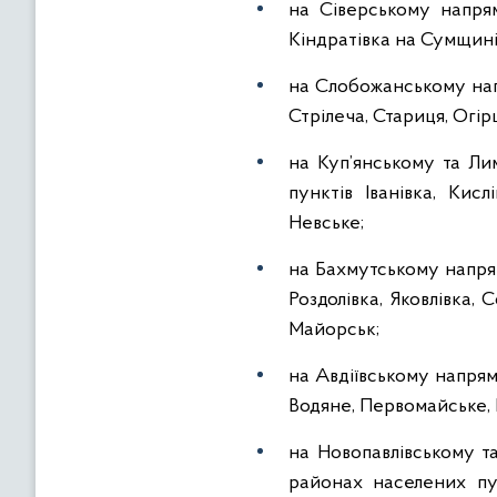
на Сіверському напрям
Кіндратівка на Сумщині
на Слобожанському напр
Стрілеча, Стариця, Огір
на Куп’янському та Лим
пунктів Іванівка, Кисл
Невське;
на Бахмутському напрям
Роздолівка, Яковлівка,
Майорськ;
на Авдіївському напрямк
Водяне, Первомайське, Н
на Новопавлівському та
районах населених пун