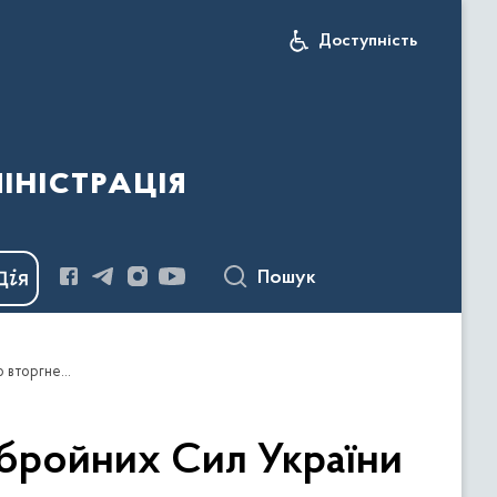
Доступність
іністрація
Пошук
Оперативна інформація Генерального Штабу Збройних Сил України станом на 06:00 11.11.2022 щодо російського вторгнення
бройних Сил України