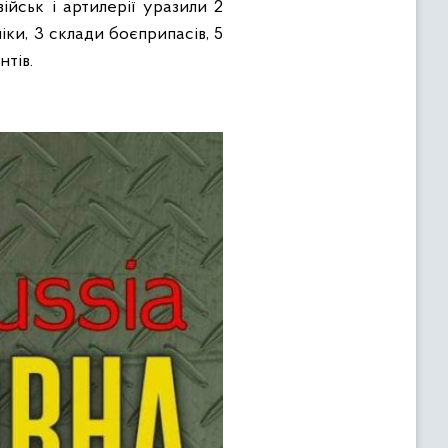
йськ і артилерії уразили 2
іки, 3 склади боєприпасів, 5
нтів.