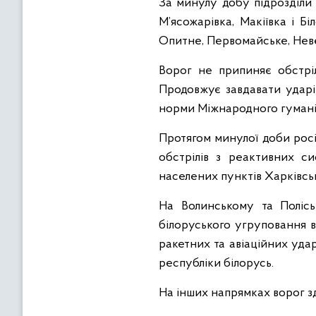
За минулу добу підрозділи
М’ясожарівка, Макіївка і Бі
Опитне, Первомайське, Невел
Ворог не припиняє обстрілі
Продовжує завдавати ударі
норми Міжнародного гуманіта
Протягом минулої доби росі
обстрілів з реактивних с
населених пунктів Харківськ
На Волинському та Полісь
білоруського угруповання в
ракетних та авіаційних удар
республіки білорусь.
На інших напрямках ворог з