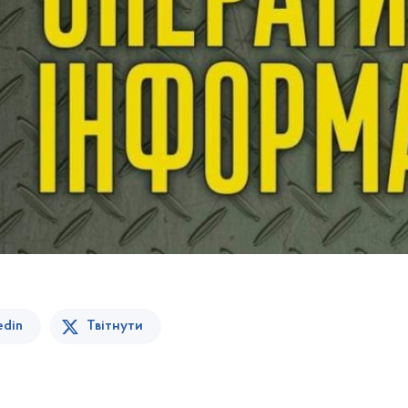
edin
Твітнути