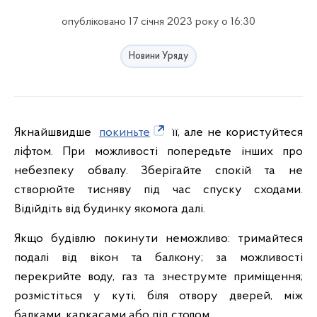
опубліковано 17 січня 2023 року о 16:30
Новини Уряду
Якнайшвидше
покиньте
її, але не користуйтеся
ліфтом. При можливості попередьте інших про
небезпеку обвалу. Зберігайте спокій та не
створюйте тисняву під час спуску сходами.
Відійдіть від будинку якомога далі.
Якщо будівлю покинути неможливо: тримайтеся
подалі від вікон та балкону; за можливості
перекрийте воду, газ та знеструмте приміщення;
розмістіться у куті, біля отвору дверей, між
балками, каркасами або під столом.