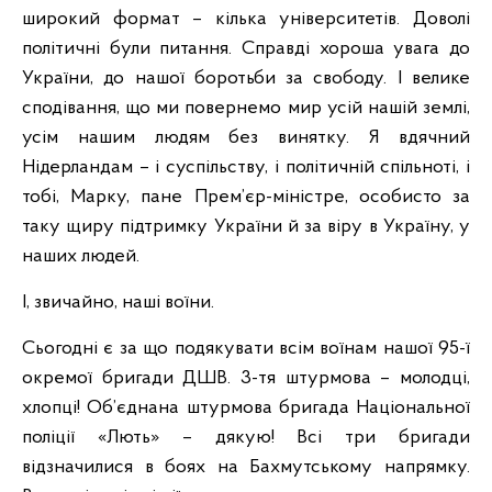
широкий формат – кілька університетів. Доволі
політичні були питання. Справді хороша увага до
України, до нашої боротьби за свободу. І велике
сподівання, що ми повернемо мир усій нашій землі,
усім нашим людям без винятку. Я вдячний
Нідерландам – і суспільству, і політичній спільноті, і
тобі, Марку, пане Прем’єр-міністре, особисто за
таку щиру підтримку України й за віру в Україну, у
наших людей.
І, звичайно, наші воїни.
Сьогодні є за що подякувати всім воїнам нашої 95-ї
окремої бригади ДШВ. 3-тя штурмова – молодці,
хлопці! Об’єднана штурмова бригада Національної
поліції «Лють» – дякую! Всі три бригади
відзначилися в боях на Бахмутському напрямку.