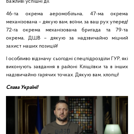
Важливі успішні дії.
46-та окрема аеромобільна, 47-ма окрема
механізована – дякую вам, воїни, за ваш рух уперед!
72-га окрема механізована бригада та 79-та
окрема, ДШВ – дякую за надзвичайно міцний
захист наших позицій!
І особливо відзначу сьогодні спецпідрозділи ГУР, які
виконують завдання в районі Кліщіївки та в інших
надзвичайно гарячих точках. Дякую вам, хлопці!
Слава Україні!