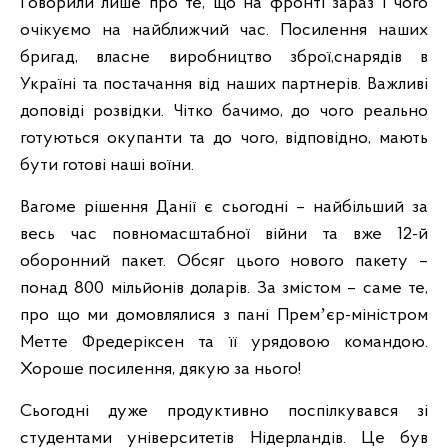
Говорили лише про те, що на фронті зараз і чого
очікуємо на найближчий час. Посилення наших
бригад, власне виробництво зброї,снарядів в
Україні та постачання від наших партнерів. Важливі
доповіді розвідки. Чітко бачимо, до чого реально
готуються окупанти та до чого, відповідно, мають
бути готові наші воїни.
Вагоме рішення Данії є сьогодні – найбільший за
весь час повномасштабної війни та вже 12-й
оборонний пакет. Обсяг цього нового пакету –
понад 800 мільйонів доларів. За змістом – саме те,
про що ми домовлялися з пані Премʼєр-міністром
Метте Фредеріксен та її урядовою командою.
Хороше посилення, дякую за нього!
Сьогодні дуже продуктивно поспілкувався зі
студентами університетів Нідерландів. Це був