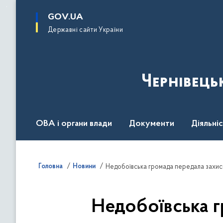
до
основного
GOV.UA
вмісту
Державні сайти України
Чернівець
ОВА і органи влади
Документи
Діяльні
Контакт центр
Пресцентр
Головна
Новини
Недобоївська громада передала захис
Недобоївська г