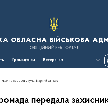
ка обласна військова адм
ОФІЦІЙНИЙ ВЕБПОРТАЛ
сть
Громадянам
Ветеранам
никам на передову гуманітарний вантаж
ромада передала захисни