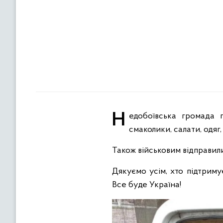
Недобоївська громада передала захисникам на передову гуманітарний вантаж. Йдеться, зокрема, про
смаколики, салати, одяг,
Також військовим відправили
Дякуємо усім, хто підтриму
Все буде Україна!